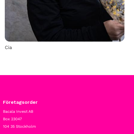
Cia
Företagsorder
Bacala Invest AB
Box 23047
104 35 Stockholm