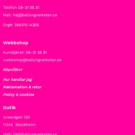
Telefon 08-31 58 81
Mail: hej@ballongverkstan.se
Org#: 556370-4369
Webbshop
Kundtjänst: 08-31 58 81
webbshop@ballongverkstan.se
Köpvillkor
Hur handlar jag
Reklamation & retur
Policy & cookies
Butik
Sveavägen 133
11346 Stockholm
Mail: hej@ballongverkstan.se