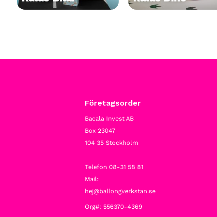
Företagsorder
Bacala Invest AB
Box 23047
104 35 Stockholm
Telefon 08-31 58 81
Mail:
hej@ballongverkstan.se
Org#: 556370-4369