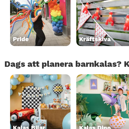
Pride
Kräftskiva
Dags att planera barnkalas? K
Kalas Bilar
Kalas Dino