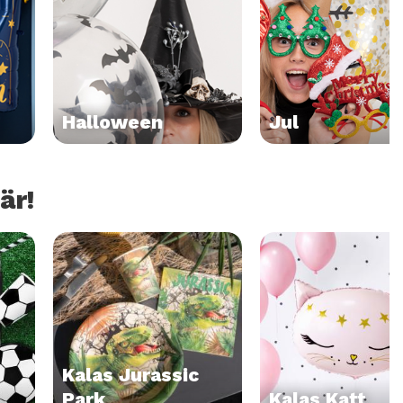
Halloween
Jul
är!
Kalas Jurassic 
Park
Kalas Katt