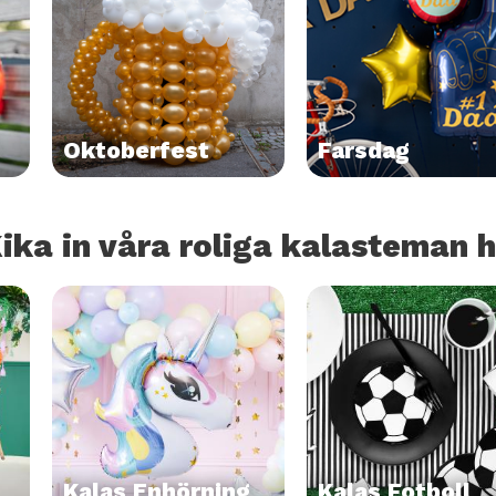
Oktoberfest
Farsdag
ika in våra roliga kalasteman h
Kalas Enhörning
Kalas Fotboll