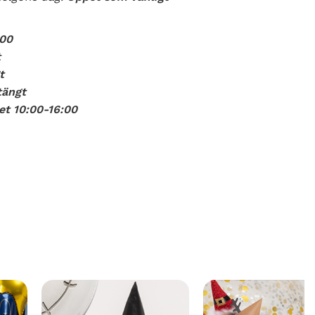
:00
t
t
tängt
t 10:00-16:00