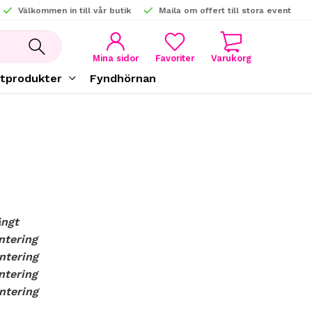
Välkommen in till vår butik
Maila om offert till stora event
KUNDVAGN
FAVORITER
Mina sidor
tprodukter
Fyndhörnan
ängt
ntering
ntering
ntering
ntering