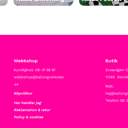
Webbshop
Butik
Kundtjänst: 08-31 58 81
Sveavägen 1
webbshop@ballongverkstan
11346 Stoc
.se
Mail:
Köpvillkor
hej@ballong
Telefon 08-3
Hur handlar jag
Reklamation & retur
Policy & cookies