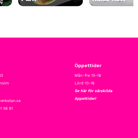
Öppettider
33
Mån-fre 10-18
kholm
Lörd 10-16
Se här för särskilda
öppettider!
verkstan.se
1 58 81