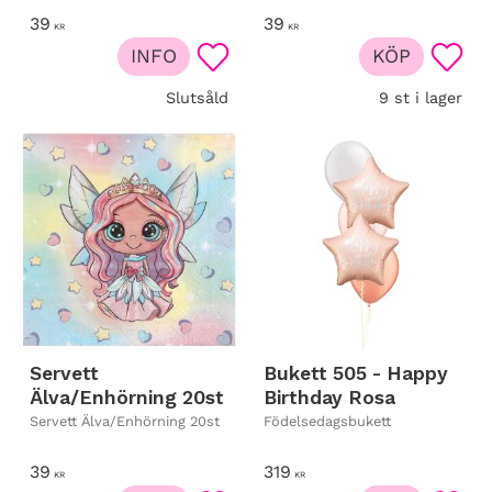
39
39
KR
KR
INFO
KÖP
Lägg till i favoriter
Lägg t
Slutsåld
9 st i lager
Servett
Bukett 505 - Happy
Älva/Enhörning 20st
Birthday Rosa
Servett Älva/Enhörning 20st
Födelsedagsbukett
39
319
KR
KR