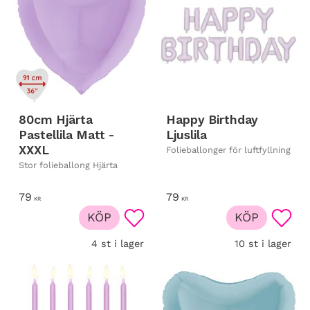
80cm Hjärta
Happy Birthday
Pastellila Matt -
Ljuslila
XXXL
Folieballonger för luftfyllning
Stor folieballong Hjärta
79
79
KR
KR
KÖP
KÖP
Lägg till i favoriter
Lägg t
4 st i lager
10 st i lager