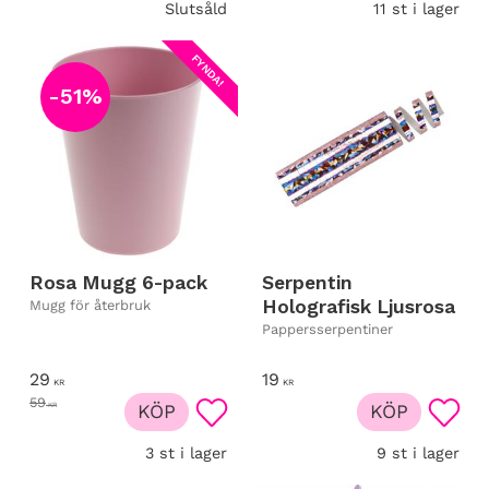
Slutsåld
11 st i lager
FYNDA!
51
%
Rosa Mugg 6-pack
Serpentin
Holografisk Ljusrosa
Mugg för återbruk
Pappersserpentiner
29
19
KR
KR
59
KR
KÖP
KÖP
Lägg till i favoriter
Lägg t
3 st i lager
9 st i lager