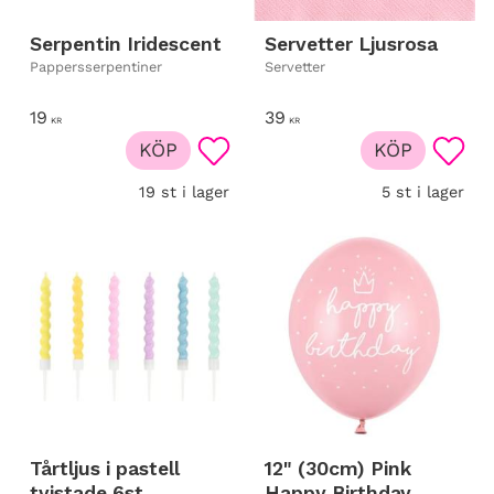
Serpentin Iridescent
Servetter Ljusrosa
Pappersserpentiner
Servetter
19
39
KR
KR
KÖP
KÖP
Lägg till i favoriter
Lägg t
19 st i lager
5 st i lager
Tårtljus i pastell
12" (30cm) Pink
tvistade 6st
Happy Birthday