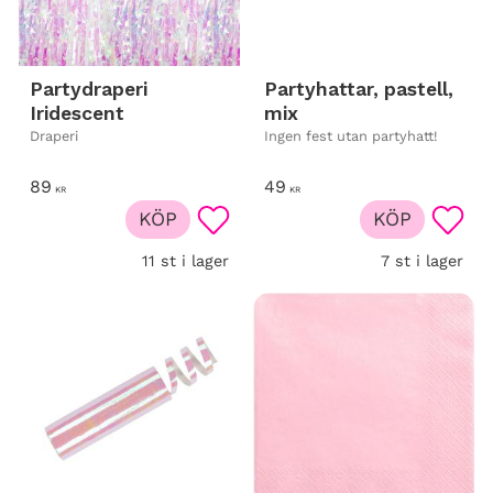
Partydraperi
Partyhattar, pastell,
Iridescent
mix
Draperi
Ingen fest utan partyhatt!
89
49
KR
KR
KÖP
KÖP
Lägg till i favoriter
Lägg t
11 st i lager
7 st i lager