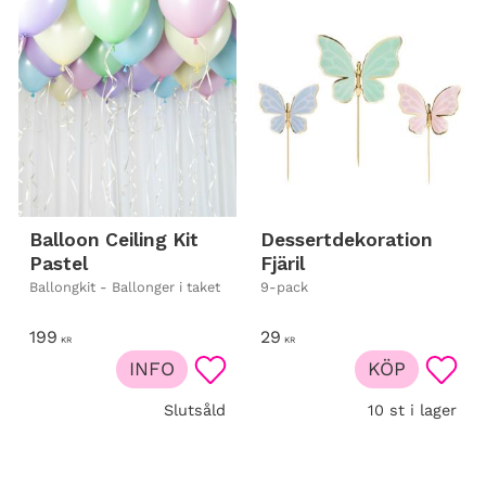
Balloon Ceiling Kit
Dessertdekoration
Pastel
Fjäril
Ballongkit - Ballonger i taket
9-pack
199
29
KR
KR
INFO
KÖP
Lägg till i favoriter
Lägg t
Slutsåld
10 st i lager