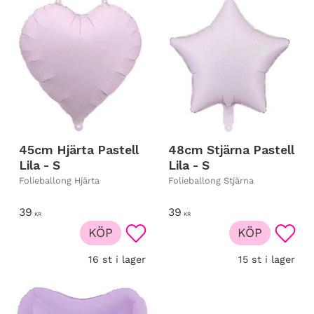
45cm Hjärta Pastell
48cm Stjärna Pastell
Lila - S
Lila - S
Folieballong Hjärta
Folieballong Stjärna
39
39
KR
KR
KÖP
KÖP
Lägg till i favoriter
Lägg t
16 st i lager
15 st i lager