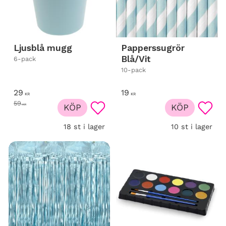
Ljusblå mugg
Papperssugrör
Blå/Vit
6-pack
10-pack
29
19
KR
KR
59
KR
KÖP
KÖP
Lägg till i favoriter
Lägg t
18 st i lager
10 st i lager