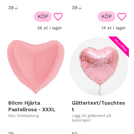
39
39
KR
KR
KÖP
KÖP
Lägg till i favoriter
Lägg t
26 st i lager
14 st i lager
VÄLJ FÄRG
80cm Hjärta
Glittertext/Tuschtex
Pastellrosa - XXXL
t
Stor folieballong
Lägg till glittertext på
ballongen!
79
50