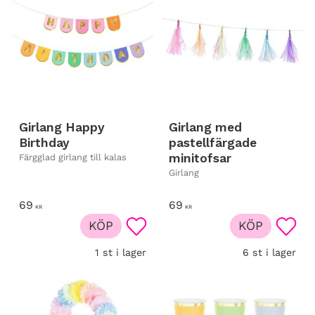
Girlang Happy
Girlang med
Birthday
pastellfärgade
minitofsar
Färgglad girlang till kalas
Girlang
69
69
KR
KR
KÖP
KÖP
Lägg till i favoriter
Lägg t
1 st i lager
6 st i lager