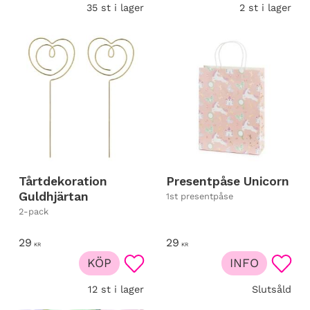
35 st i lager
2 st i lager
Tårtdekoration
Presentpåse Unicorn
Guldhjärtan
1st presentpåse
2-pack
29
29
KR
KR
KÖP
INFO
Lägg till i favoriter
Lägg t
12 st i lager
Slutsåld