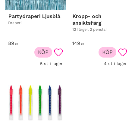
Partydraperi Ljusblå
Kropp- och
ansiktsfärg
Draperi
12 färger, 2 penslar
89
149
KR
KR
KÖP
KÖP
Lägg till i favoriter
Lägg t
5 st i lager
4 st i lager