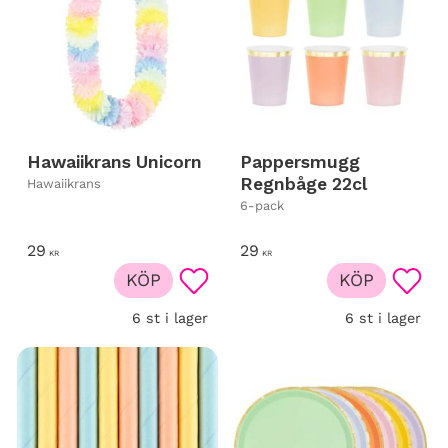
Hawaiikrans Unicorn
Pappersmugg
Regnbåge 22cl
Hawaiikrans
6-pack
29
29
KR
KR
KÖP
KÖP
Lägg till i favoriter
Lägg t
6 st i lager
6 st i lager