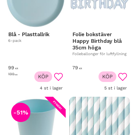
Blå - Plasttallrik
Folie bokstäver
Happy Birthday blå
6-pack
35cm höga
Folieballonger för luftfyllning
99
79
KR
KR
199
KR
KÖP
KÖP
Lägg till i favoriter
Lägg t
4 st i lager
5 st i lager
FYNDA!
51
%