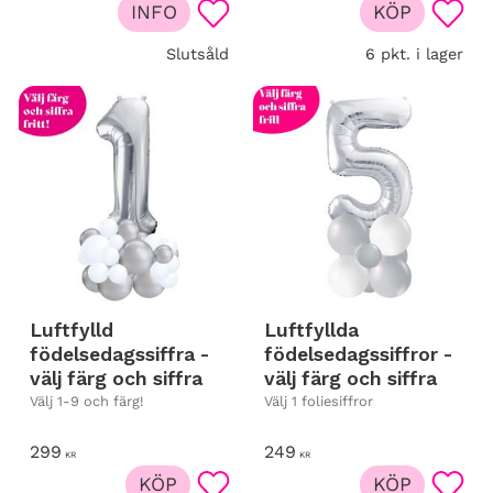
INFO
KÖP
Lägg till i favoriter
Lägg t
Slutsåld
6 pkt. i lager
Luftfylld
Luftfyllda
födelsedagssiffra -
födelsedagssiffror -
välj färg och siffra
välj färg och siffra
Välj 1-9 och färg!
Välj 1 foliesiffror
299
249
KR
KR
KÖP
KÖP