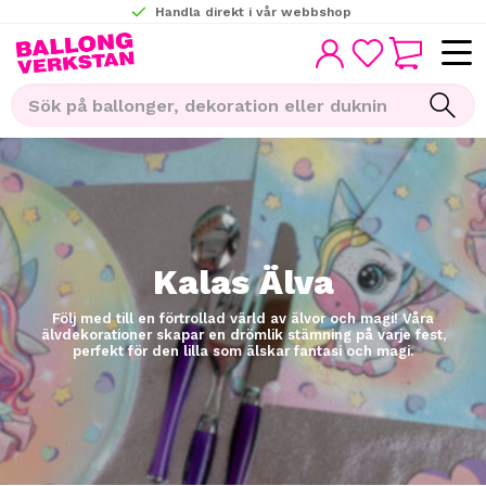
Handla direkt i vår webbshop
KUNDVAGN
Meny
FAVORITER
Kalas Älva
Följ med till en förtrollad värld av älvor och magi! Våra
älvdekorationer skapar en drömlik stämning på varje fest,
perfekt för den lilla som älskar fantasi och magi.