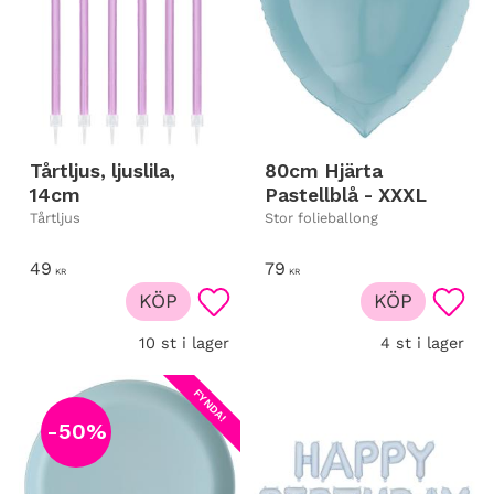
Tårtljus, ljuslila,
80cm Hjärta
14cm
Pastellblå - XXXL
Tårtljus
Stor folieballong
49
79
KR
KR
KÖP
KÖP
Lägg till i favoriter
Lägg t
10 st i lager
4 st i lager
FYNDA!
50
%