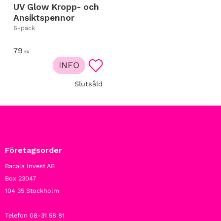
UV Glow Kropp- och
Ansiktspennor
6-pack
79
KR
INFO
Lägg till i favoriter
Slutsåld
Företagsorder
Bacala Invest AB
Box 23047
104 35 Stockholm
Telefon 08-31 58 81