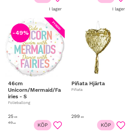
Lägg till i favoriter
Lägg t
I lager
I lager
FYNDA!
49
%
46cm
Piñata Hjärta
Unicorn/Mermaid/Fa
Piñata
iries - S
Folieballong
25
299
KR
KR
49
KR
KÖP
KÖP
Lägg till i favoriter
Lägg t