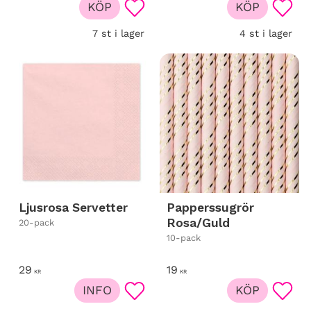
KÖP
KÖP
Lägg till i favoriter
Lägg t
7 st i lager
4 st i lager
Ljusrosa Servetter
Papperssugrör
Rosa/Guld
20-pack
10-pack
29
19
KR
KR
INFO
KÖP
Lägg till i favoriter
Lägg t