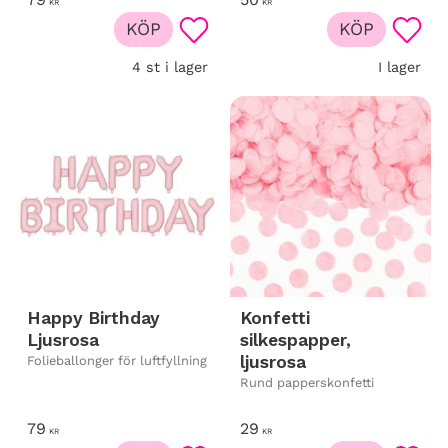
KR
KR
KÖP
KÖP
Lägg till i favoriter
Lägg t
4 st i lager
I lager
Happy Birthday
Konfetti
Ljusrosa
silkespapper,
ljusrosa
Folieballonger för luftfyllning
Rund papperskonfetti
79
29
KR
KR