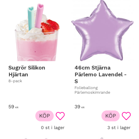
Sugrör Silikon
46cm Stjärna
Hjärtan
Pärlemo Lavendel -
S
8-pack
Folieballong
Pärlemoskimrande
59
39
KR
KR
KÖP
KÖP
Lägg till i favoriter
Lägg t
0 st i lager
3 st i lager