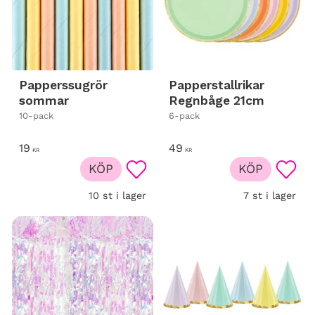
Papperssugrör
Papperstallrikar
sommar
Regnbåge 21cm
10-pack
6-pack
19
49
KR
KR
KÖP
KÖP
Lägg till i favoriter
Lägg t
10 st i lager
7 st i lager