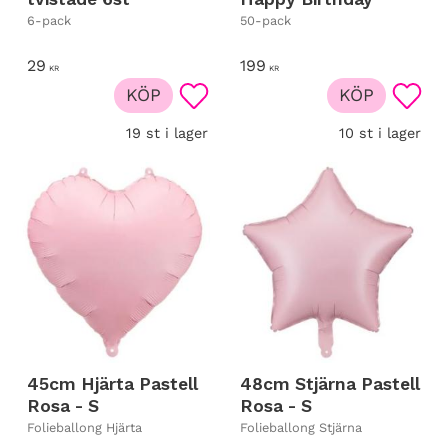
6-pack
50-pack
29
199
KR
KR
KÖP
KÖP
Lägg till i favoriter
Lägg t
19 st i lager
10 st i lager
45cm Hjärta Pastell
48cm Stjärna Pastell
Rosa - S
Rosa - S
Folieballong Hjärta
Folieballong Stjärna