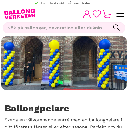
Handla direkt i vår webbshop
KUNDVAGN
Meny
FAVORITER
Ballongpelare
Skapa en välkomnande entré med en
ballongpelare
i
ditt företags färger eller efter säsong. Perfekt om du