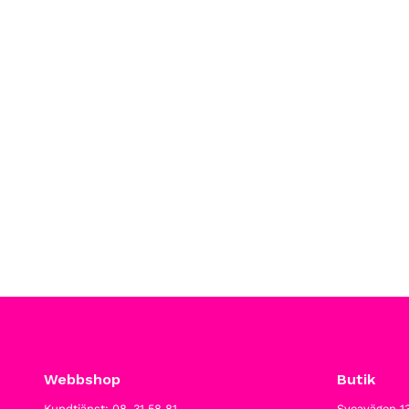
Webbshop
Butik
Kundtjänst: 08-31 58 81
Sveavägen 1