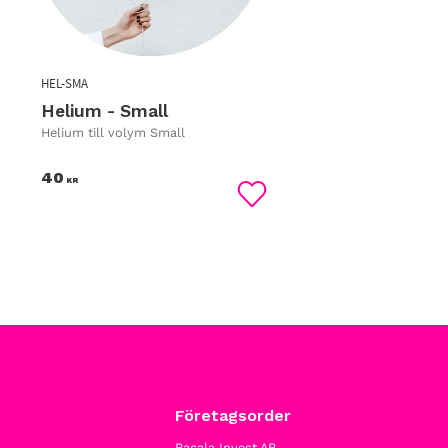
HEL-SMA
Helium - Small
Helium till volym Small
40
KR
Lägg till i favoriter
Företagsorder
Bacala Invest AB