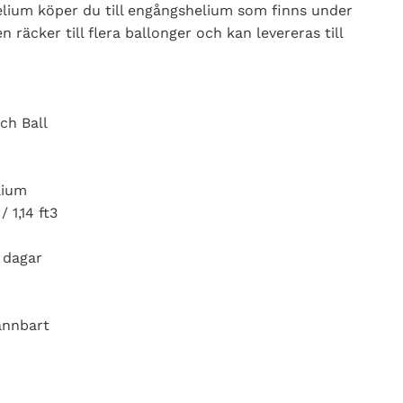
elium köper du till engångshelium som finns under
n räcker till flera ballonger och kan levereras till
ch Ball
lium
 1,14 ft3
 dagar
ännbart