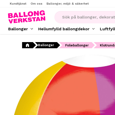
Kundtjänst
Om oss
Ballonger, miljö & säkerhet
Ballonger
Heliumfylld ballongdekor
Luftfyl
Ballonger
Folieballonger
Klotrund