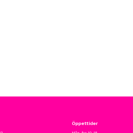
Öppettider
33
Mån-fre 10-18