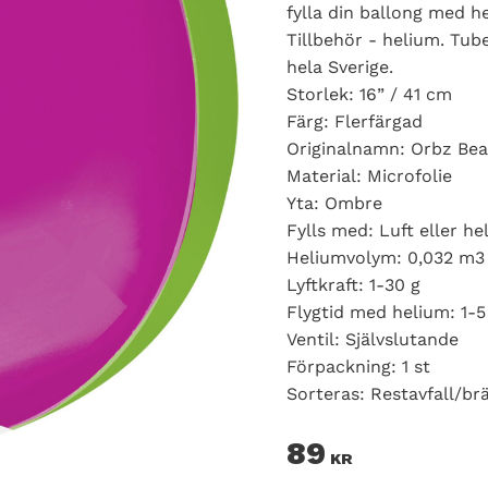
fylla din ballong med h
Tillbehör - helium. Tube
hela Sverige.
Storlek: 16” / 41 cm
Färg: Flerfärgad
Originalnamn: Orbz Bea
Material: Microfolie
Yta: Ombre
Fylls med: Luft eller he
Heliumvolym: 0,032 m3 /
Lyftkraft: 1-30 g
Flygtid med helium: 1-5
Ventil: Självslutande
Förpackning: 1 st
Sorteras: Restavfall/br
89
KR