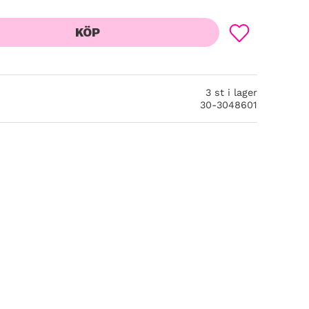
KÖP
Lägg till i favor
3 st i lager
30-3048601