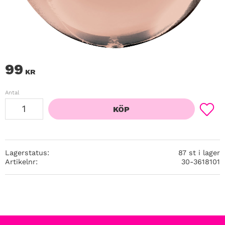
99
KR
Antal
KÖP
Lägg ti
Lagerstatus
87 st i lager
Artikelnr
30-3618101