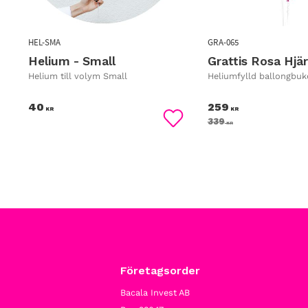
HEL-SMA
GRA-065
Helium - Small
Grattis Rosa Hjärt
Helium till volym Small
Heliumfylld ballongbuk
40
259
KR
KR
339
KR
Lägg till i favoriter
Företagsorder
Bacala Invest AB