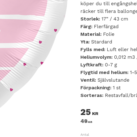
köper du till engångshe
räcker till flera ballong
Storlek:
17” / 43 cm
Färg:
Flerfärgad
Material:
Folie
Yta:
Stardard
Fylls med:
Luft eller he
Heliumvolym:
0,012 m3 
Lyftkraft:
0-7 g
Flygtid med helium:
1-
Ventil:
Självslutande
Förpackning:
1 st
Sorteras:
Restavfall/br
Nedsatt pris:
25
KR
Ordinarie pris:
49
KR
Antal