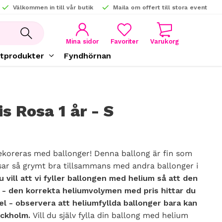
Välkommen in till vår butik
Maila om offert till stora event
KUNDVAGN
FAVORITER
Mina sidor
tprodukter
Fyndhörnan
s Rosa 1 år - S
dekoreras med ballonger! Denna ballong är fin som
sar så grymt bra tillsammans med andra ballonger i
 vill att vi fyller ballongen med helium så att den
t - den korrekta heliumvolymen med pris hittar du
el - observera att heliumfyllda ballonger bara kan
ockholm.
Vill du själv fylla din ballong med helium