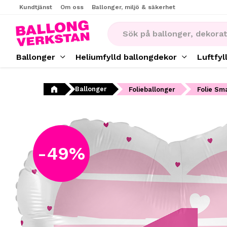
Kundtjänst
Om oss
Ballonger, miljö & säkerhet
Ballonger
Heliumfylld ballongdekor
Luftfyl
Ballonger
Folieballonger
Folie Sma
49
%