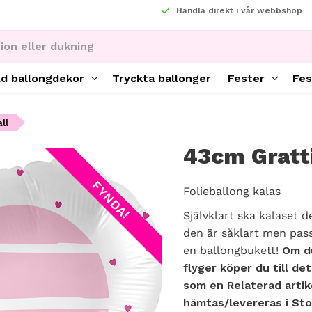
Handla direkt i vår webbshop
ld ballongdekor
Tryckta ballonger
Fester
Fes
ll
43cm Gratti
FYNDA!
Folieballong kalas
Självklart ska kalaset 
den är såklart men pas
en ballongbukett!
Om du
flyger köper du till de
som en Relaterad artik
hämtas/levereras i St