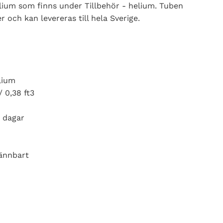
lium som finns under Tillbehör - helium. Tuben
er och kan levereras till hela Sverige.
lium
/ 0,38 ft3
5 dagar
ännbart