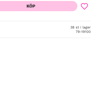
KÖP
Lägg till i favor
38 st i lager
79-19100