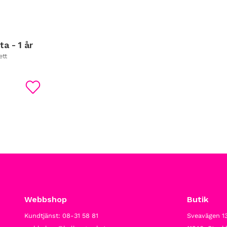
a - 1 år
ett
Lägg till i favoriter
Webbshop
Butik
Kundtjänst: 08-31 58 81
Sveavägen 1