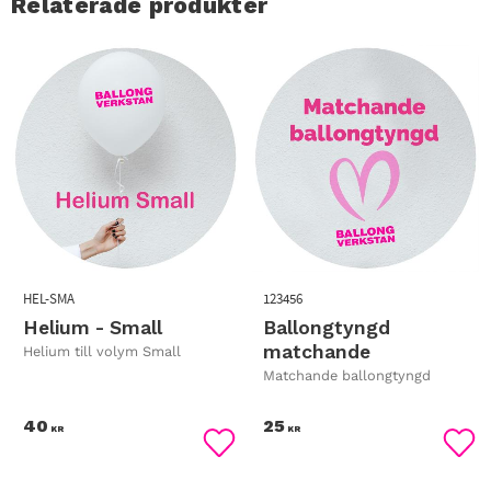
Relaterade produkter
HEL-SMA
123456
Helium - Small
Ballongtyngd
matchande
Helium till volym Small
Matchande ballongtyngd
40
25
KR
KR
Lägg till i favoriter
Lägg