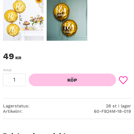
49
KR
Antal
KÖP
Lägg ti
Lagerstatus
28 st i lager
Artikelnr
60-FB24M-18-019