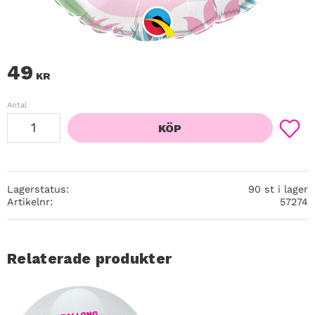
49
KR
Antal
KÖP
Lägg ti
Lagerstatus
90 st i lager
Artikelnr
57274
Relaterade produkter