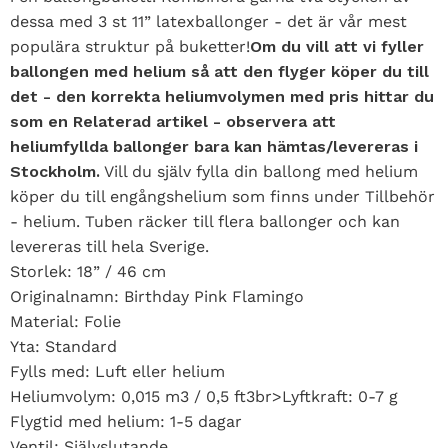
dessa med 3 st 11” latexballonger - det är vår mest
populära struktur på buketter!
Om du vill att vi fyller
ballongen med helium så att den flyger köper du till
det - den korrekta heliumvolymen med pris hittar du
som en Relaterad artikel - observera att
heliumfyllda ballonger bara kan hämtas/levereras i
Stockholm.
Vill du själv fylla din ballong med helium
köper du till engångshelium som finns under Tillbehör
- helium. Tuben räcker till flera ballonger och kan
levereras till hela Sverige.
Storlek: 18” / 46 cm
Originalnamn: Birthday Pink Flamingo
Material: Folie
Yta: Standard
Fylls med: Luft eller helium
Heliumvolym: 0,015 m3 / 0,5 ft3br>Lyftkraft: 0-7 g
Flygtid med helium: 1-5 dagar
Ventil: Självslutande