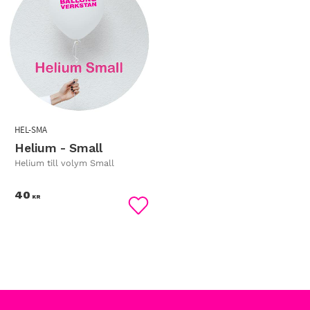
HEL-SMA
Helium - Small
Helium till volym Small
40
KR
Lägg till i favoriter