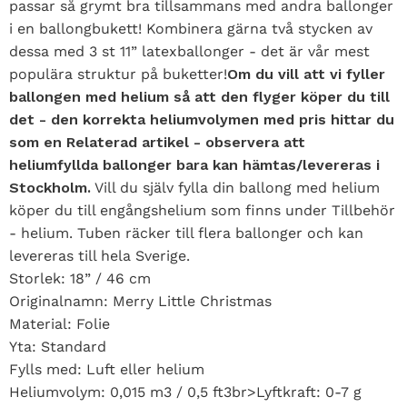
passar så grymt bra tillsammans med andra ballonger
i en ballongbukett! Kombinera gärna två stycken av
dessa med 3 st 11” latexballonger - det är vår mest
populära struktur på buketter!
Om du vill att vi fyller
ballongen med helium så att den flyger köper du till
det - den korrekta heliumvolymen med pris hittar du
som en Relaterad artikel - observera att
heliumfyllda ballonger bara kan hämtas/levereras i
Stockholm.
Vill du själv fylla din ballong med helium
köper du till engångshelium som finns under Tillbehör
- helium. Tuben räcker till flera ballonger och kan
levereras till hela Sverige.
Storlek: 18” / 46 cm
Originalnamn: Merry Little Christmas
Material: Folie
Yta: Standard
Fylls med: Luft eller helium
Heliumvolym: 0,015 m3 / 0,5 ft3br>Lyftkraft: 0-7 g