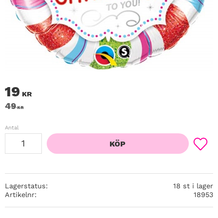
Nedsatt pris:
19
KR
Ordinarie pris:
49
KR
Antal
KÖP
Lägg ti
Lagerstatus
18 st i lager
Artikelnr
18953