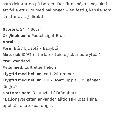
som dekoration på bordet. Det finns något magiskt i
att fylla ett rum med ballonger – en festlig känsla som
smittar av sig direkt!
Storlek:
24" / 60cm
Originalnamn:
Pastel Light Blue
Antal:
1st
Färg:
Blå / Ljusblå / Babyblå
Material:
100% naturlatex (biologiskt nedbrytbar)
Yta:
Standard
Fylls med:
Luft eller helium
Flygtid med helium:
ca 1–24 timmar
Flygtid med helium + Hi-Float:
Upp till 25 gånger
längre*
Sorteras som:
Restavfall / Brännbart
*Ballongverkstan använder alltid Hi-Float i sina
uppblåsta latexballonger.