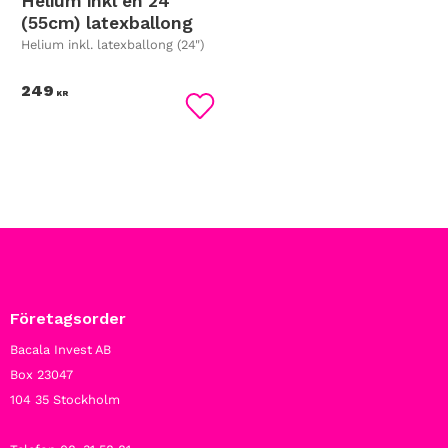
Helium inkl en 24"
(55cm) latexballong
Helium inkl. latexballong (24")
249
KR
Lägg till i favoriter
Företagsorder
Bacala Invest AB
Box 23047
104 35 Stockholm