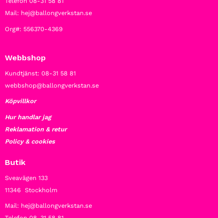
Telefon 08-31 58 81
Mail: hej@ballongverkstan.se
Org#: 556370-4369
Webbshop
Kundtjänst: 08-31 58 81
webbshop@ballongverkstan.se
Köpvillkor
Hur handlar jag
Reklamation & retur
Policy & cookies
Butik
Sveavägen 133
11346 Stockholm
Mail: hej@ballongverkstan.se
Telefon 08-31 58 81