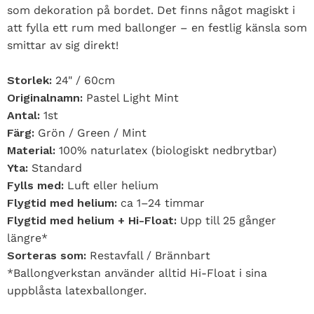
som dekoration på bordet. Det finns något magiskt i
att fylla ett rum med ballonger – en festlig känsla som
smittar av sig direkt!
Storlek:
24" / 60cm
Originalnamn:
Pastel Light Mint
Antal:
1st
Färg:
Grön / Green / Mint
Material:
100% naturlatex (biologiskt nedbrytbar)
Yta:
Standard
Fylls med:
Luft eller helium
Flygtid med helium:
ca 1–24 timmar
Flygtid med helium + Hi-Float:
Upp till 25 gånger
längre*
Sorteras som:
Restavfall / Brännbart
*Ballongverkstan använder alltid Hi-Float i sina
uppblåsta latexballonger.