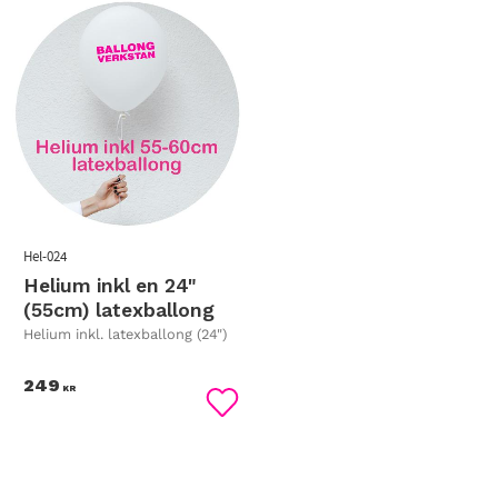
Hel-024
Helium inkl en 24"
(55cm) latexballong
Helium inkl. latexballong (24")
249
KR
Lägg till i favoriter