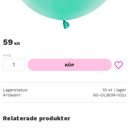
59
KR
Antal
KÖP
Lägg ti
Lagerstatus
10 st i lager
Artikelnr
60-OLBOM-103J
Relaterade produkter