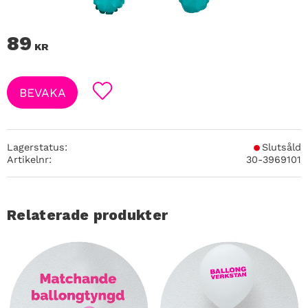
89
KR
BEVAKA
Lägg till i favoriter
Lagerstatus
Slutsåld
Artikelnr
30-3969101
Relaterade produkter