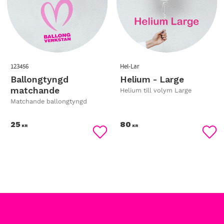
123456
Hel-Lar
Ballongtyngd
Helium - Large
matchande
Helium till volym Large
Matchande ballongtyngd
25
80
KR
KR
Lägg till i favoriter
Lägg