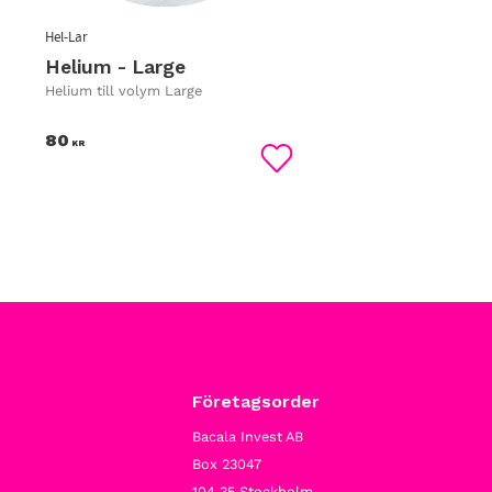
Hel-Lar
Helium - Large
Helium till volym Large
80
KR
Lägg till i favoriter
Företagsorder
Bacala Invest AB
Box 23047
104 35 Stockholm