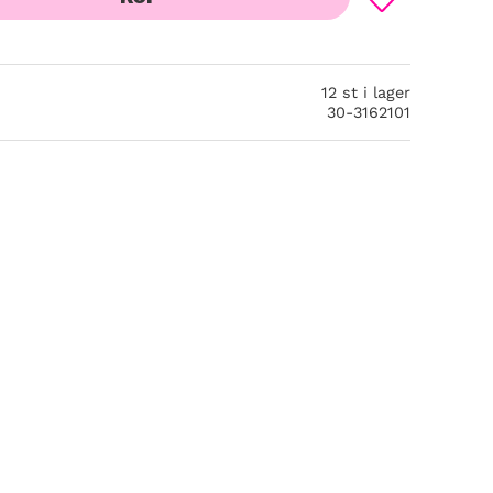
Lägg till i favor
12 st i lager
30-3162101