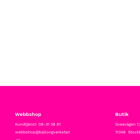
Webbshop
Butik
Kundtjänst: 08-31 58 81
Sveavägen 1
webbshop@ballongverkstan
11346 Stoc
.se