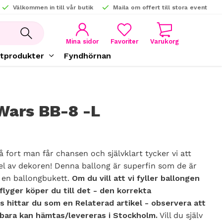
Välkommen in till vår butik
Maila om offert till stora event
KUNDVAGN
FAVORITER
Mina sidor
tprodukter
Fyndhörnan
Wars BB-8 -L
å fort man får chansen och självklart tycker vi att
el av dekoren! Denna ballong är superfin som de är
 en ballongbukett.
Om du vill att vi fyller ballongen
lyger köper du till det - den korrekta
 hittar du som en Relaterad artikel - observera att
 bara kan hämtas/levereras i Stockholm.
Vill du själv