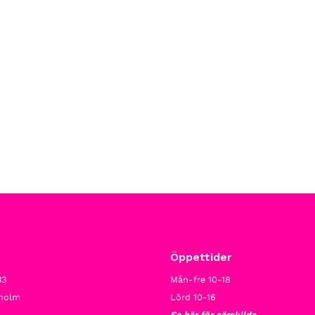
Öppettider
33
Mån-fre 10-18
kholm
Lörd 10-16
Se här för särskilda