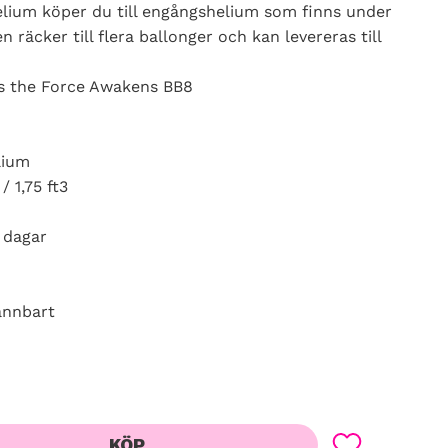
elium köper du till engångshelium som finns under
n räcker till flera ballonger och kan levereras till
s the Force Awakens BB8
lium
 1,75 ft3
 dagar
ännbart
KÖP