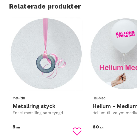
Relaterade produkter
Met-Rin
Hel-Med
Metallring styck
Helium - Mediu
Enkel metalling som tyngd
Helium till volym medi
5
60
KR
KR
Lägg till i favoriter