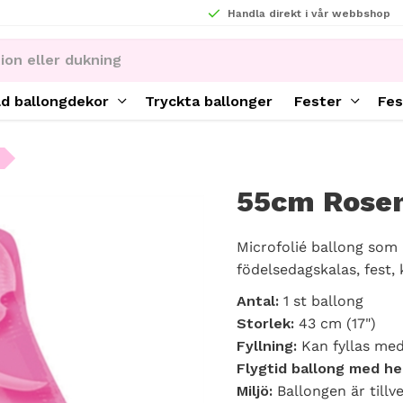
Handla direkt i vår webbshop
ld ballongdekor
Tryckta ballonger
Fester
Fes
55cm Rose
Microfolié ballong som 
födelsedagskalas, fest, 
Antal:
1 st ballong
Storlek:
43 cm (17")
Fyllning:
Kan fyllas med
Flygtid ballong med he
Miljö:
Ballongen är tillv