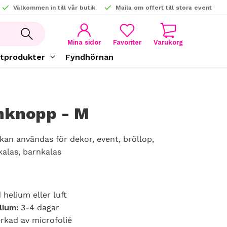
Välkommen in till vår butik
Maila om offert till stora event
KUNDVAGN
FAVORITER
Mina sidor
tprodukter
Fyndhörnan
nknopp - M
kan användas för dekor, event, bröllop,
kalas, barnkalas
 helium eller luft
lium:
3-4 dagar
erkad av microfolié