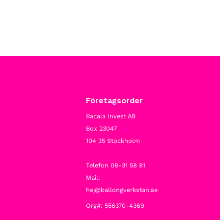
Företagsorder
Bacala Invest AB
Box 23047
104 35 Stockholm
Telefon 08-31 58 81
Mail:
hej@ballongverkstan.se
Org#: 556370-4369