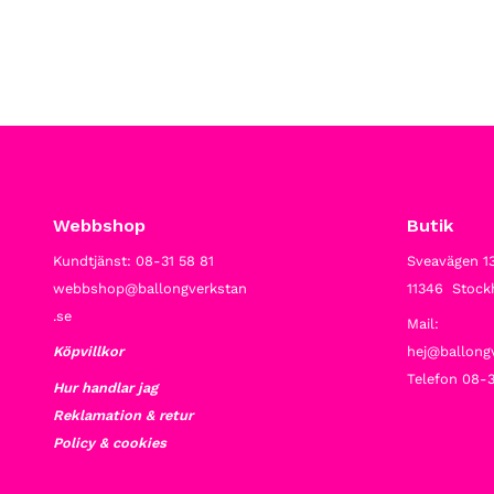
Webbshop
Butik
Kundtjänst: 08-31 58 81
Sveavägen 1
webbshop@ballongverkstan
11346 Stoc
.se
Mail:
Köpvillkor
hej@ballong
Telefon 08-3
Hur handlar jag
Reklamation & retur
Policy & cookies