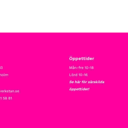
Öppettider
33
Mån-fre 10-18
kholm
Lörd 10-16
Se här för särskilda
öppettider!
verkstan.se
1 58 81