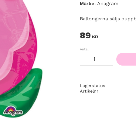
Märke:
Anagram
Ballongerna säljs ouppb
89
KR
Antal
Lagerstatus
Artikelnr