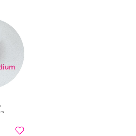
m
um
Lägg till i favoriter