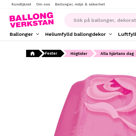
Kundtjänst
Om oss
Ballonger, miljö & säkerhet
Ballonger
Heliumfylld ballongdekor
Luftfyl
Fester
Högtider
Alla hjärtans dag