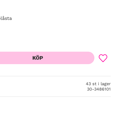
låsta
KÖP
Lägg till i favor
43 st i lager
30-3486101