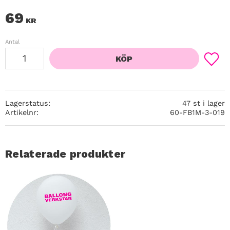
69
KR
Antal
KÖP
Lägg ti
Lagerstatus
47 st i lager
Artikelnr
60-FB1M-3-019
Relaterade produkter