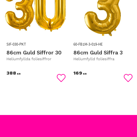
SIF-030-PKT
60-FB1M-3-019-HE
86cm Guld Siffror 30
86cm Guld Siffra 3
Heliumfyllda foliesiffror
Heliumfylld foliesiffra
388
169
KR
KR
Lägg till i favoriter
Lägg