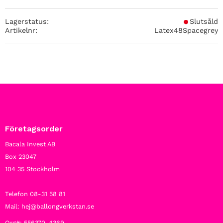
Lagerstatus
Slutsåld
Artikelnr
Latex48Spacegrey
Företagsorder
Bacala Invest AB
Box 23047
104 35 Stockholm
Telefon 08-31 58 81
Mail: hej@ballongverkstan.se
Org#: 556370-4369