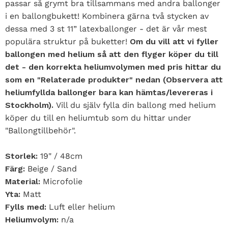
passar så grymt bra tillsammans med andra ballonger
i en ballongbukett! Kombinera gärna två stycken av
dessa med 3 st 11” latexballonger - det är vår mest
populära struktur på buketter!
Om du vill att vi fyller
ballongen med helium så att den flyger köper du till
det - den korrekta heliumvolymen med pris hittar du
som en "Relaterade produkter" nedan (Observera att
heliumfyllda ballonger bara kan hämtas/levereras i
Stockholm).
Vill du själv fylla din ballong med helium
köper du till en heliumtub som du hittar under
"Ballongtillbehör".
Storlek:
19" / 48cm
Färg:
Beige / Sand
Material:
Microfolie
Yta:
Matt
Fylls med:
Luft eller helium
Heliumvolym:
n/a