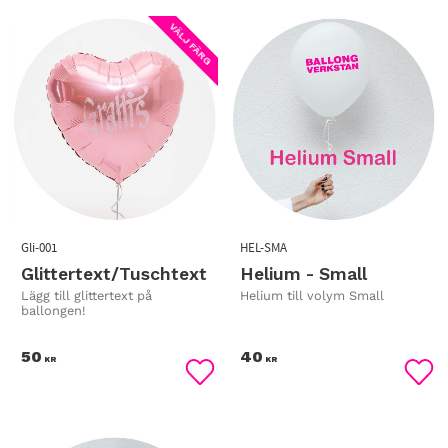
VÄLJ FÄRG
Gli-001
HEL-SMA
Glittertext/Tuschtext
Helium - Small
Lägg till glittertext på
Helium till volym Small
ballongen!
50
40
KR
KR
Lägg till i favoriter
Lägg