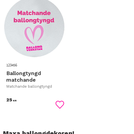
123456
Ballongtyngd
matchande
Matchande ballongtyngd
25
KR
Lägg till i favoriter
Maxa ballongdekoren!