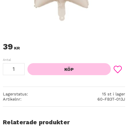
39
KR
Antal
KÖP
Lägg ti
Lagerstatus
15 st i lager
Artikelnr
60-FB3T-013J
Relaterade produkter