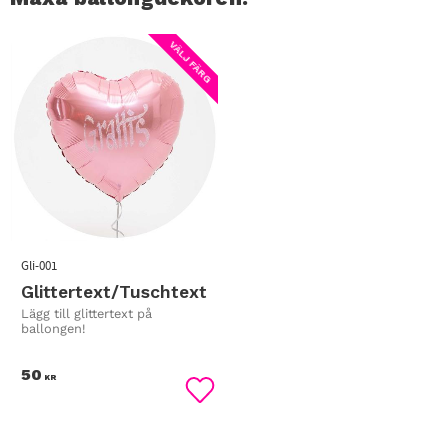
VÄLJ FÄRG
Gli-001
Glittertext/Tuschtext
Lägg till glittertext på
ballongen!
50
KR
Lägg till i favoriter