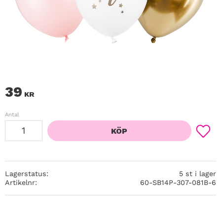
39
KR
Antal
KÖP
Lägg ti
Lagerstatus
5 st i lager
Artikelnr
60-SB14P-307-081B-6