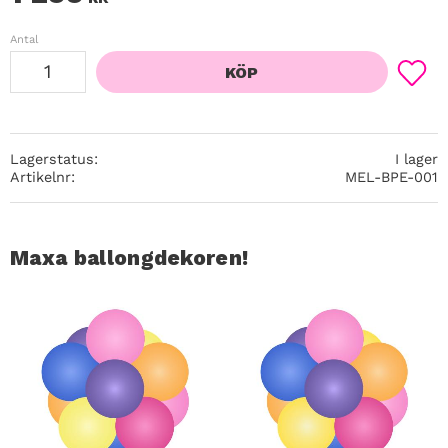
Antal
KÖP
Lägg ti
Lagerstatus
I lager
Artikelnr
MEL-BPE-001
Maxa ballongdekoren!