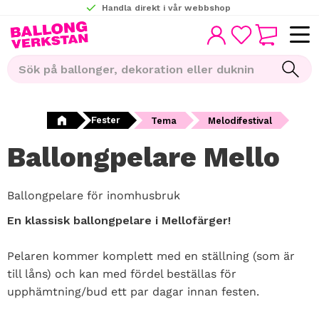
Handla direkt i vår webbshop
KUNDVAGN
Meny
FAVORITER
Fester
Tema
Melodifestival
Ballongpelare Mello
Ballongpelare för inomhusbruk
En klassisk ballongpelare i Mellofärger!
Pelaren kommer komplett med en ställning (som är
till låns) och kan med fördel beställas för
upphämtning/bud ett par dagar innan festen.