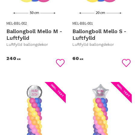
MEL-BBL-002
MEL-BBL-001
Ballongboll Mello M -
Ballongboll Mello S -
Luftfylld
Luftfylld
Luftfylld ballongdekor
Luftfylld ballongdekor
240
60
KR
KR
Lägg till i favoriter
Lägg
INKL. TEXT
INKL. TEXT