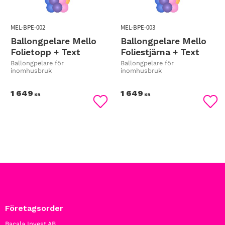
MEL-BPE-002
MEL-BPE-003
Ballongpelare Mello
Ballongpelare Mello
Folietopp + Text
Foliestjärna + Text
Ballongpelare för
Ballongpelare för
inomhusbruk
inomhusbruk
1 649
1 649
KR
KR
Lägg till i favoriter
Lägg
Företagsorder
Bacala Invest AB