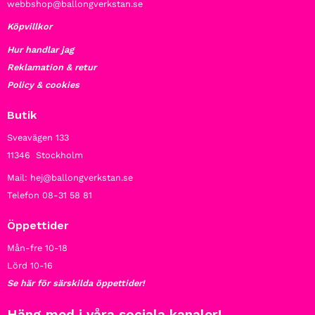
webbshop@ballongverkstan.se
Köpvillkor
Hur handlar jag
Reklamation & retur
Policy & cookies
Butik
Sveavägen 133
11346 Stockholm
Mail: hej@ballongverkstan.se
Telefon 08-31 58 81
Öppettider
Mån-fre 10-18
Lörd 10-16
Se här för särskilda öppettider!
Häng med i våra sociala kanaler!