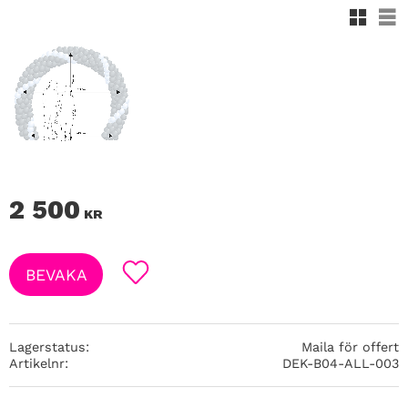
Rutnäts
Lis
2 500
KR
BEVAKA
Lägg till i favoriter
Lagerstatus
Maila för offert
Artikelnr
DEK-B04-ALL-003