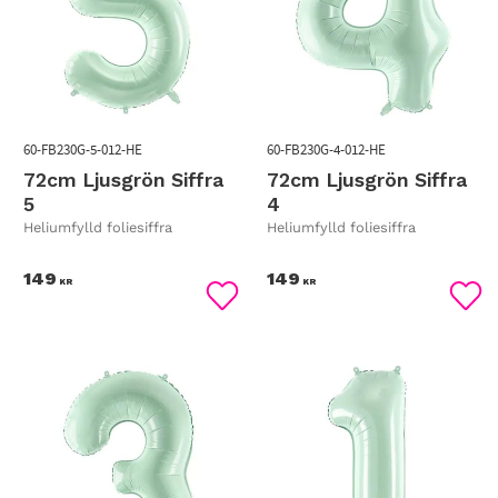
60-FB230G-5-012-HE
60-FB230G-4-012-HE
72cm Ljusgrön Siffra
72cm Ljusgrön Siffra
5
4
Heliumfylld foliesiffra
Heliumfylld foliesiffra
149
149
KR
KR
Lägg till i favoriter
Lägg