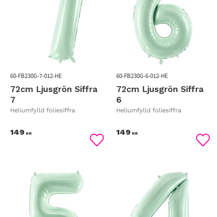
60-FB230G-7-012-HE
60-FB230G-6-012-HE
72cm Ljusgrön Siffra
72cm Ljusgrön Siffra
7
6
Heliumfylld foliesiffra
Heliumfylld foliesiffra
149
149
KR
KR
Lägg till i favoriter
Lägg