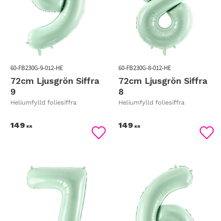
60-FB230G-9-012-HE
60-FB230G-8-012-HE
72cm Ljusgrön Siffra
72cm Ljusgrön Siffra
9
8
Heliumfylld foliesiffra
Heliumfylld foliesiffra
149
149
KR
KR
Lägg till i favoriter
Lägg