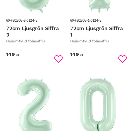
60-FB230G-3-012-HE
60-FB230G-1-012-HE
72cm Ljusgrön Siffra
72cm Ljusgrön Siffra
3
1
Heliumfylld foliesiffra
Heliumfylld foliesiffra
149
149
KR
KR
Lägg till i favoriter
Lägg