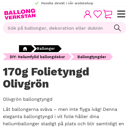
Handla direkt i vår webbshop
KUNDVAGN
Meny
FAVORITER
Ballonger
DIY: Heliumfylld ballongdekor
Ballongtyngder
170g Folietyngd
Olivgrön
Olivgrön ballongtyngd
Låt ballongerna sväva – men inte flyga iväg! Denna
eleganta ballongtyngd i vit folie håller dina
heliumballonger stadigt på plats och blir samtidigt en