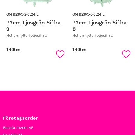
60-FB230G-2-012-HE
60-FB230G-0-012-HE
72cm Ljusgrön Siffra
72cm Ljusgrön Siffra
2
0
Heliumfylld foliesiffra
Heliumfylld foliesiffra
149
149
KR
KR
Lägg till i favoriter
Lägg
Företagsorder
Bacala Invest AB