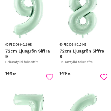
60-FB230G-9-012-HE
60-FB230G-8-012-HE
72cm Ljusgrön Siffra
72cm Ljusgrön Siffra
9
8
Heliumfylld foliesiffra
Heliumfylld foliesiffra
149
149
KR
KR
Lägg till i favoriter
Lägg