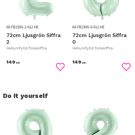
60-FB230G-2-012-HE
60-FB230G-0-012-HE
72cm Ljusgrön Siffra
72cm Ljusgrön Siffra
2
0
Heliumfylld foliesiffra
Heliumfylld foliesiffra
149
149
KR
KR
Lägg till i favoriter
Lägg
Do it yourself