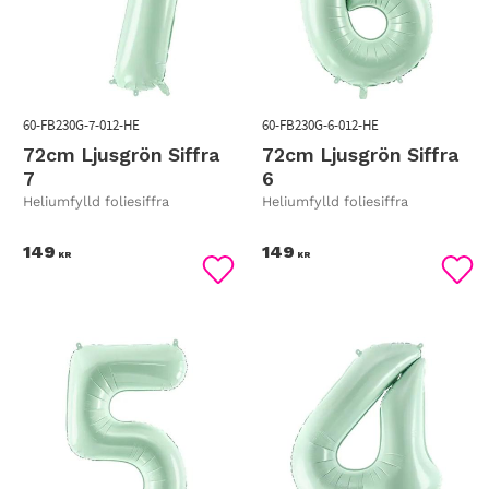
60-FB230G-7-012-HE
60-FB230G-6-012-HE
72cm Ljusgrön Siffra
72cm Ljusgrön Siffra
7
6
Heliumfylld foliesiffra
Heliumfylld foliesiffra
149
149
KR
KR
Lägg till i favoriter
Lägg