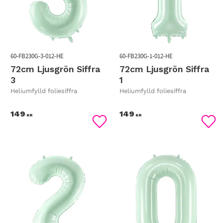
60-FB230G-3-012-HE
60-FB230G-1-012-HE
72cm Ljusgrön Siffra
72cm Ljusgrön Siffra
3
1
Heliumfylld foliesiffra
Heliumfylld foliesiffra
149
149
KR
KR
Lägg till i favoriter
Lägg