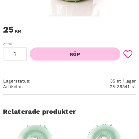
25
KR
Antal
KÖP
Lägg ti
Lagerstatus
35 st i lager
Artikelnr
25-36341-st
Relaterade produkter