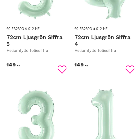
60-FB230G-5-012-HE
60-FB230G-4-012-HE
72cm Ljusgrön Siffra
72cm Ljusgrön Siffra
5
4
Heliumfylld foliesiffra
Heliumfylld foliesiffra
149
149
KR
KR
Lägg till i favoriter
Lägg