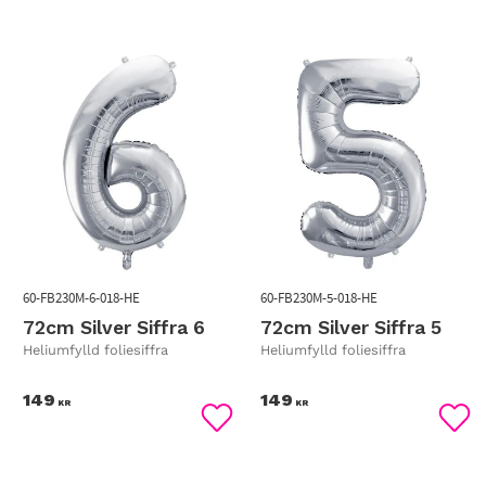
60-FB230M-6-018-HE
60-FB230M-5-018-HE
72cm Silver Siffra 6
72cm Silver Siffra 5
Heliumfylld foliesiffra
Heliumfylld foliesiffra
149
149
KR
KR
Lägg till i favoriter
Lägg