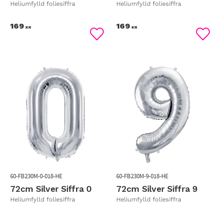
Heliumfylld foliesiffra
Heliumfylld foliesiffra
169
169
KR
KR
Lägg till i favoriter
Lägg
60-FB230M-0-018-HE
60-FB230M-9-018-HE
72cm Silver Siffra 0
72cm Silver Siffra 9
Heliumfylld foliesiffra
Heliumfylld foliesiffra