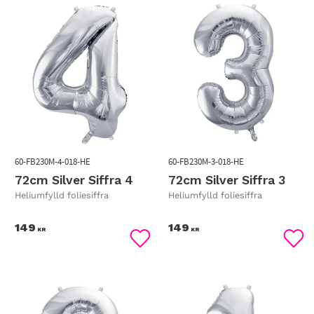
60-FB230M-4-018-HE
60-FB230M-3-018-HE
72cm Silver Siffra 4
72cm Silver Siffra 3
Heliumfylld foliesiffra
Heliumfylld foliesiffra
149
149
KR
KR
Lägg till i favoriter
Lägg