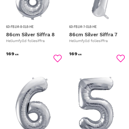
60-FB1M-8-018-HE
60-FB1M-7-018-HE
86cm Silver Siffra 8
86cm Silver Siffra 7
Heliumfylld foliesiffra
Heliumfylld foliesiffra
169
169
KR
KR
Lägg till i favoriter
Lägg