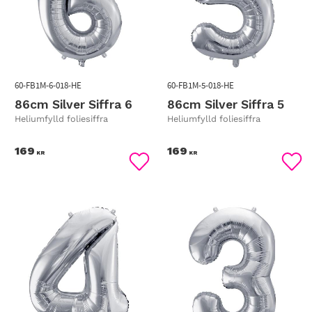
60-FB1M-6-018-HE
60-FB1M-5-018-HE
86cm Silver Siffra 6
86cm Silver Siffra 5
Heliumfylld foliesiffra
Heliumfylld foliesiffra
169
169
KR
KR
Lägg till i favoriter
Lägg