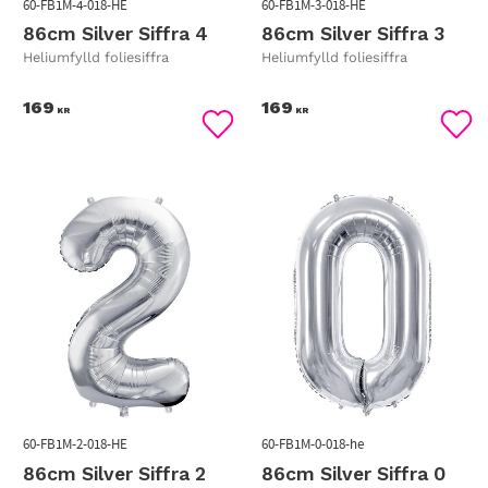
60-FB1M-4-018-HE
60-FB1M-3-018-HE
86cm Silver Siffra 4
86cm Silver Siffra 3
Heliumfylld foliesiffra
Heliumfylld foliesiffra
169
169
KR
KR
Lägg till i favoriter
Lägg
60-FB1M-2-018-HE
60-FB1M-0-018-he
86cm Silver Siffra 2
86cm Silver Siffra 0