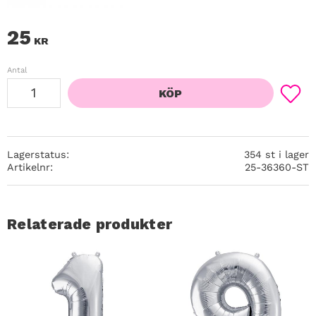
25
KR
Antal
KÖP
Lägg ti
Lagerstatus
354 st i lager
Artikelnr
25-36360-ST
Relaterade produkter