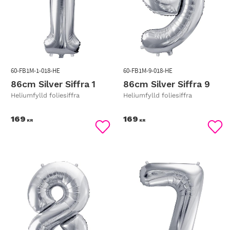
60-FB1M-1-018-HE
60-FB1M-9-018-HE
86cm Silver Siffra 1
86cm Silver Siffra 9
Heliumfylld foliesiffra
Heliumfylld foliesiffra
169
169
KR
KR
Lägg till i favoriter
Lägg