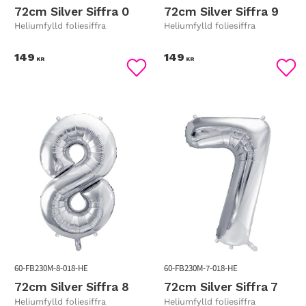
72cm Silver Siffra 0
72cm Silver Siffra 9
Heliumfylld foliesiffra
Heliumfylld foliesiffra
149
149
KR
KR
Lägg till i favoriter
Lägg
60-FB230M-8-018-HE
60-FB230M-7-018-HE
72cm Silver Siffra 8
72cm Silver Siffra 7
Heliumfylld foliesiffra
Heliumfylld foliesiffra