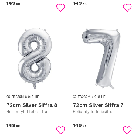
149
149
KR
KR
Lägg till i favoriter
Lägg
60-FB230M-8-018-HE
60-FB230M-7-018-HE
72cm Silver Siffra 8
72cm Silver Siffra 7
Heliumfylld foliesiffra
Heliumfylld foliesiffra
149
149
KR
KR
Lägg till i favoriter
Lägg