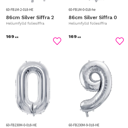
60-FB1M-2-018-HE
60-FB1M-0-018-he
86cm Silver Siffra 2
86cm Silver Siffra 0
Heliumfylld foliesiffra
Heliumfylld foliesiffra
169
169
KR
KR
Lägg till i favoriter
Lägg
60-FB230M-0-018-HE
60-FB230M-9-018-HE