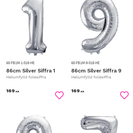
60-FB1M-1-018-HE
60-FB1M-9-018-HE
86cm Silver Siffra 1
86cm Silver Siffra 9
Heliumfylld foliesiffra
Heliumfylld foliesiffra
169
169
KR
KR
Lägg till i favoriter
Lägg