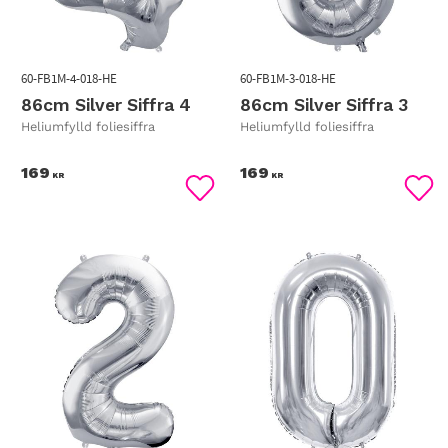
60-FB1M-4-018-HE
60-FB1M-3-018-HE
86cm Silver Siffra 4
86cm Silver Siffra 3
Heliumfylld foliesiffra
Heliumfylld foliesiffra
169
169
KR
KR
Lägg till i favoriter
Lägg