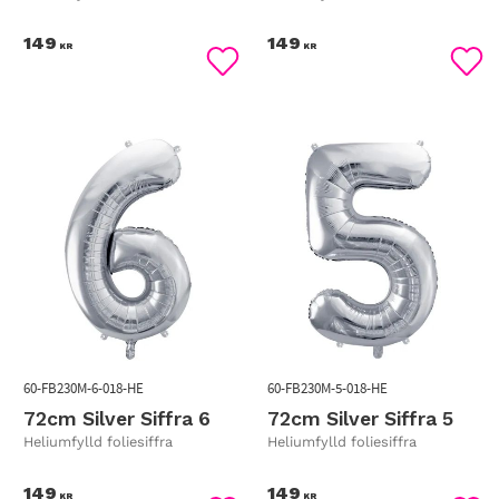
149
149
KR
KR
Lägg till i favoriter
Lägg
60-FB230M-6-018-HE
60-FB230M-5-018-HE
72cm Silver Siffra 6
72cm Silver Siffra 5
Heliumfylld foliesiffra
Heliumfylld foliesiffra
149
149
KR
KR