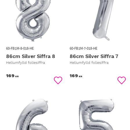
60-FB1M-8-018-HE
60-FB1M-7-018-HE
86cm Silver Siffra 8
86cm Silver Siffra 7
Heliumfylld foliesiffra
Heliumfylld foliesiffra
169
169
KR
KR
Lägg till i favoriter
Lägg