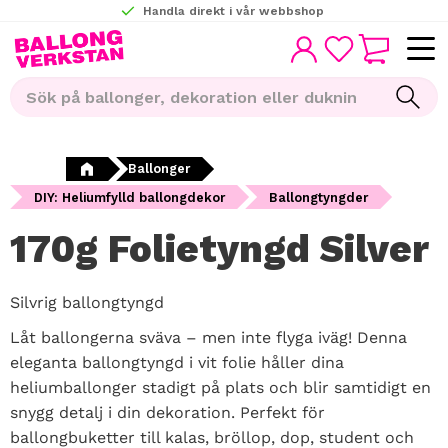
Handla direkt i vår webbshop
KUNDVAGN
Meny
FAVORITER
Ballonger
DIY: Heliumfylld ballongdekor
Ballongtyngder
170g Folietyngd Silver
Silvrig ballongtyngd
Låt ballongerna sväva – men inte flyga iväg! Denna
eleganta ballongtyngd i vit folie håller dina
heliumballonger stadigt på plats och blir samtidigt en
snygg detalj i din dekoration. Perfekt för
ballongbuketter till kalas, bröllop, dop, student och