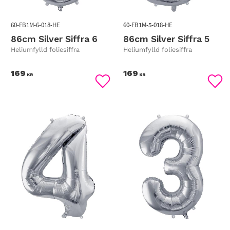
60-FB1M-6-018-HE
60-FB1M-5-018-HE
86cm Silver Siffra 6
86cm Silver Siffra 5
Heliumfylld foliesiffra
Heliumfylld foliesiffra
169
169
KR
KR
Lägg till i favoriter
Lägg