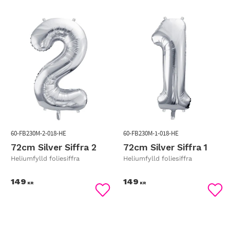
60-FB230M-2-018-HE
60-FB230M-1-018-HE
72cm Silver Siffra 2
72cm Silver Siffra 1
Heliumfylld foliesiffra
Heliumfylld foliesiffra
149
149
KR
KR
Lägg till i favoriter
Lägg