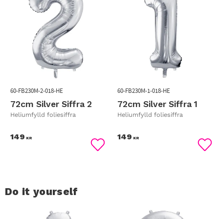
60-FB230M-2-018-HE
60-FB230M-1-018-HE
72cm Silver Siffra 2
72cm Silver Siffra 1
Heliumfylld foliesiffra
Heliumfylld foliesiffra
149
149
KR
KR
Lägg till i favoriter
Lägg
Do it yourself