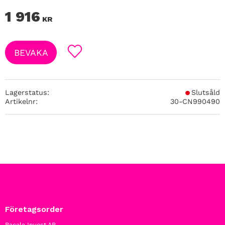
1 916
KR
BEVAKA
Lägg till i favoriter
Lagerstatus
Slutsåld
Artikelnr
30-CN990490
Företagsorder
Bacala Invest AB