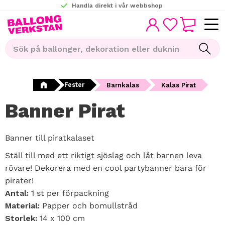
Handla direkt i vår webbshop
KUNDVAGN
Meny
FAVORITER
Fester
Barnkalas
Kalas Pirat
Banner Pirat
Banner till piratkalaset
Ställ till med ett riktigt sjöslag och låt barnen leva
rövare! Dekorera med en cool partybanner bara för
pirater!
Antal:
1 st per förpackning
Material:
Papper och bomullstråd
Storlek:
14 x 100 cm