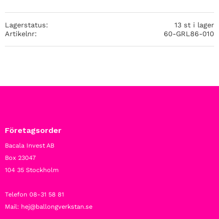
Lagerstatus
13 st i lager
Artikelnr
60-GRL86-010
Företagsorder
Bacala Invest AB
Box 23047
104 35 Stockholm
Telefon 08-31 58 81
Mail: hej@ballongverkstan.se