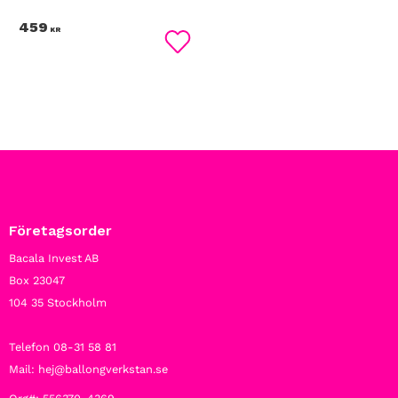
459
KR
Lägg till i favoriter
Företagsorder
Bacala Invest AB
Box 23047
104 35 Stockholm
Telefon 08-31 58 81
Mail: hej@ballongverkstan.se