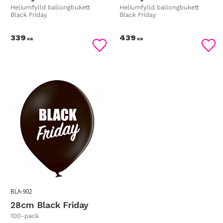
Heliumfylld ballongbukett
Heliumfylld ballongbukett
Black Friday
Black Friday
339
439
KR
KR
Lägg till i favoriter
Lägg
BLA-902
28cm Black Friday
100-pack