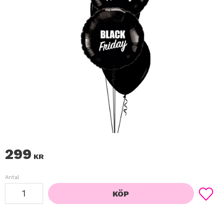
299
KR
Antal
KÖP
Lägg ti