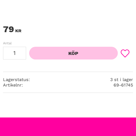
79
KR
Antal
KÖP
Lägg ti
Lagerstatus
3 st i lager
Artikelnr
69-61745