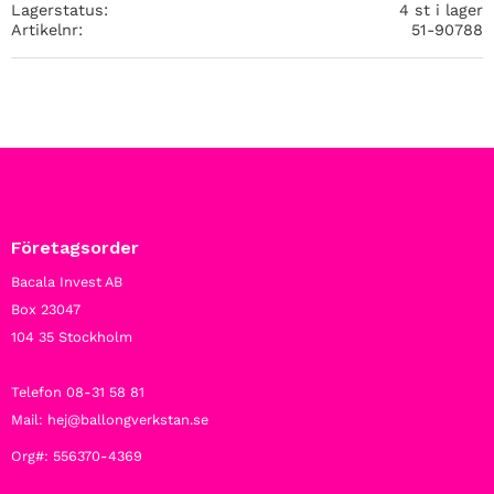
Lagerstatus
4 st i lager
Artikelnr
51-90788
Företagsorder
Bacala Invest AB
Box 23047
104 35 Stockholm
Telefon 08-31 58 81
Mail: hej@ballongverkstan.se
Org#: 556370-4369