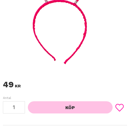
49
KR
Antal
KÖP
Lägg ti