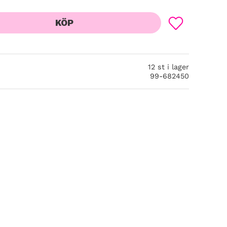
KÖP
Lägg till i favor
12 st i lager
99-682450