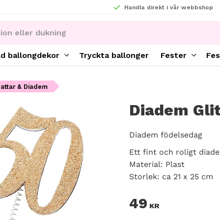
Handla direkt i vår webbshop
ld ballongdekor
Tryckta ballonger
Fester
Fes
hattar & Diadem
Diadem Glit
Diadem födelsedag
Ett fint och roligt dia
Material: Plast
Storlek: ca 21 x 25 cm
49
KR