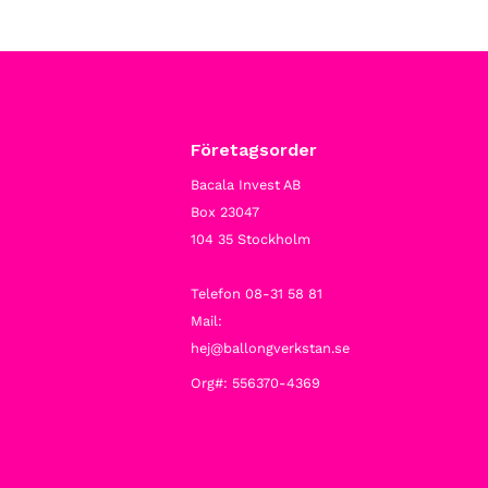
Företagsorder
Bacala Invest AB
Box 23047
104 35 Stockholm
Telefon 08-31 58 81
Mail:
hej@ballongverkstan.se
Org#: 556370-4369