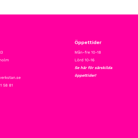
Öppettider
33
Mån-fre 10-18
kholm
Lörd 10-16
Se här för särskilda
öppettider!
verkstan.se
1 58 81