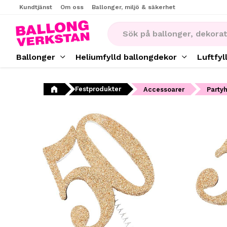
Kundtjänst
Om oss
Ballonger, miljö & säkerhet
Ballonger
Heliumfylld ballongdekor
Luftfyl
Festprodukter
Accessoarer
Party