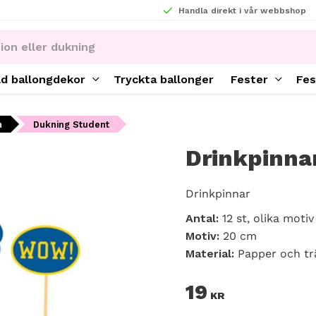
Handla direkt i vår webbshop
ld ballongdekor
Tryckta ballonger
Fester
Fes
n
Dukning Student
Drinkpinna
Drinkpinnar
Antal:
12 st, olika motiv
Motiv:
20 cm
Material:
Papper och tr
19
KR