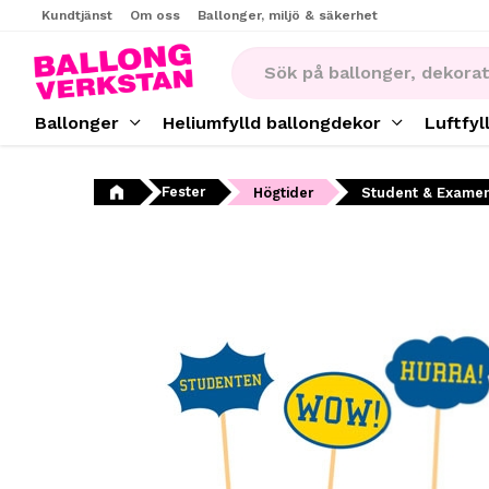
Kundtjänst
Om oss
Ballonger, miljö & säkerhet
Ballonger
Heliumfylld ballongdekor
Luftfyl
Fester
Högtider
Student & Exame