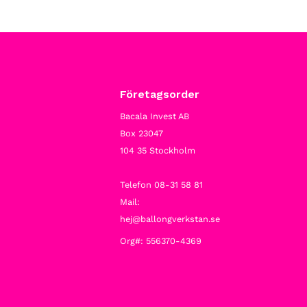
Företagsorder
Bacala Invest AB
Box 23047
104 35 Stockholm
Telefon 08-31 58 81
Mail:
hej@ballongverkstan.se
Org#: 556370-4369