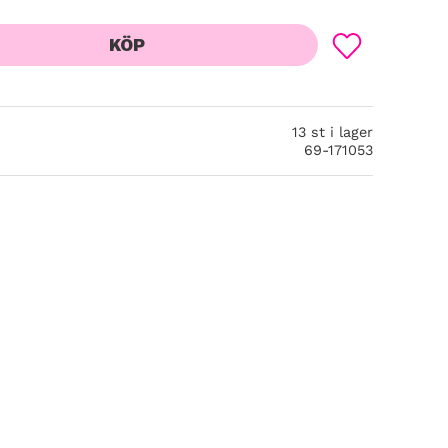
KÖP
Lägg till i favor
13 st i lager
69-171053