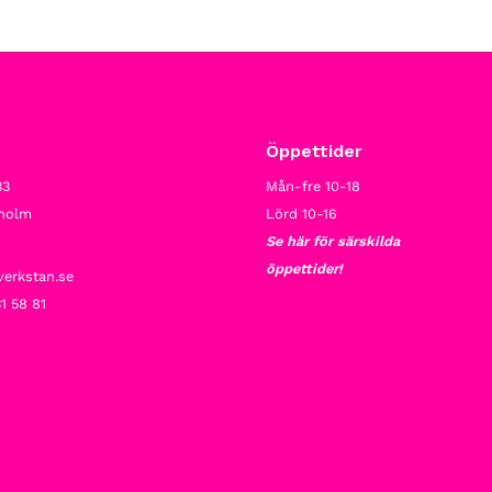
Öppettider
33
Mån-fre 10-18
kholm
Lörd 10-16
Se här för särskilda
öppettider!
verkstan.se
1 58 81