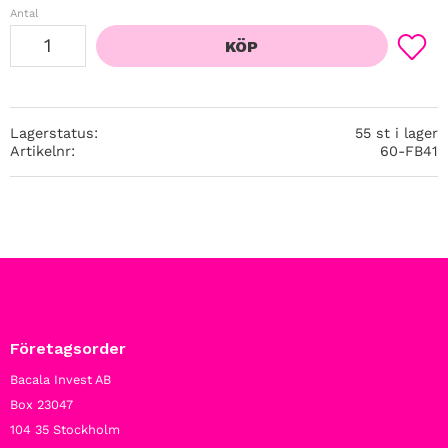
Antal
KÖP
Lägg ti
Lagerstatus
55 st i lager
Artikelnr
60-FB41
Företagsorder
Bacala Invest AB
Box 23047
104 35 Stockholm