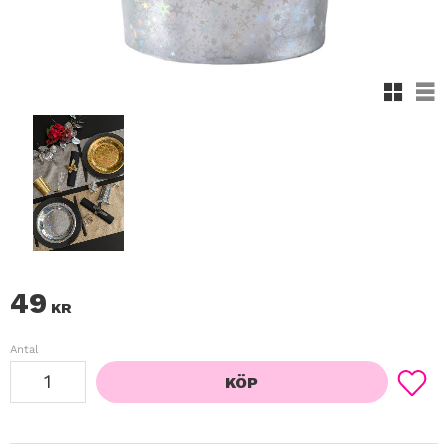
Rutnäts
Lis
49
KR
Antal
KÖP
Lägg ti