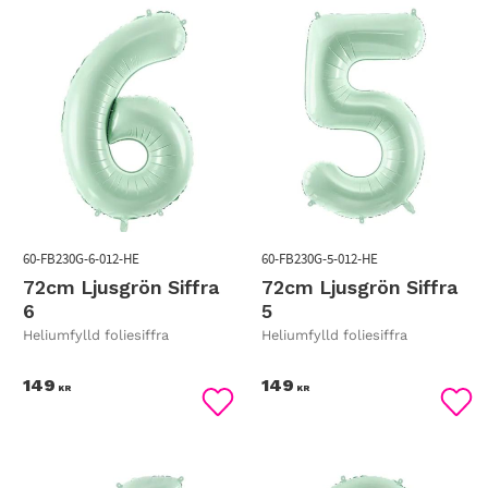
60-FB230G-6-012-HE
60-FB230G-5-012-HE
72cm Ljusgrön Siffra
72cm Ljusgrön Siffra
6
5
Heliumfylld foliesiffra
Heliumfylld foliesiffra
149
149
KR
KR
Lägg till i favoriter
Lägg