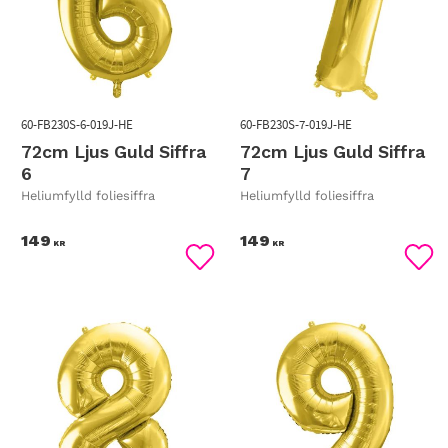
60-FB230S-6-019J-HE
60-FB230S-7-019J-HE
72cm Ljus Guld Siffra
72cm Ljus Guld Siffra
6
7
Heliumfylld foliesiffra
Heliumfylld foliesiffra
149
149
KR
KR
Lägg till i favoriter
Lägg