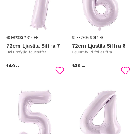
60-FB230G-7-014-HE
60-FB230G-6-014-HE
72cm Ljuslila Siffra 7
72cm Ljuslila Siffra 6
Heliumfylld foliesiffra
Heliumfylld foliesiffra
149
149
KR
KR
Lägg till i favoriter
Lägg