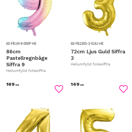
60-FB1M-9-000P-HE
60-FB230S-3-019J-HE
86cm
72cm Ljus Guld Siffra
Pastellregnbåge
3
Siffra 9
Heliumfylld foliesiffra
Heliumfylld foliesiffra
169
149
KR
KR
Lägg till i favoriter
Lägg