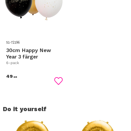
51-72196
30cm Happy New
Year 3 färger
6-pack
49
KR
Lägg till i favoriter
Do it yourself