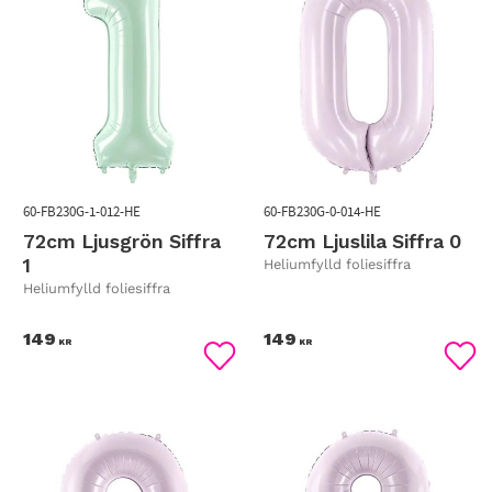
60-FB230G-1-012-HE
60-FB230G-0-014-HE
72cm Ljusgrön Siffra
72cm Ljuslila Siffra 0
1
Heliumfylld foliesiffra
Heliumfylld foliesiffra
149
149
KR
KR
Lägg till i favoriter
Lägg