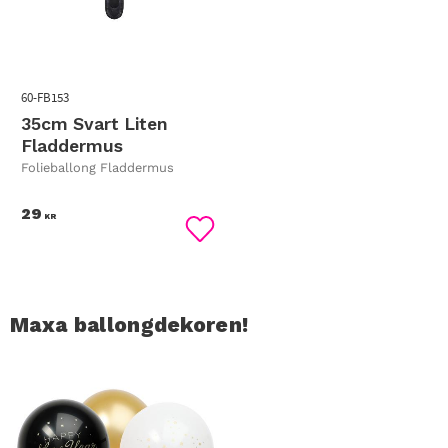
60-FB153
35cm Svart Liten
Fladdermus
Folieballong Fladdermus
29
KR
Lägg till i favoriter
Maxa ballongdekoren!