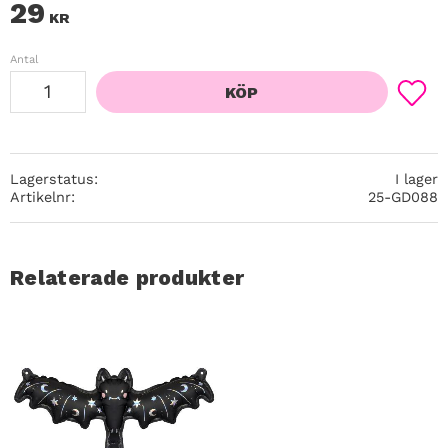
29
KR
Antal
KÖP
Lägg ti
Lagerstatus
I lager
Artikelnr
25-GD088
Relaterade produkter