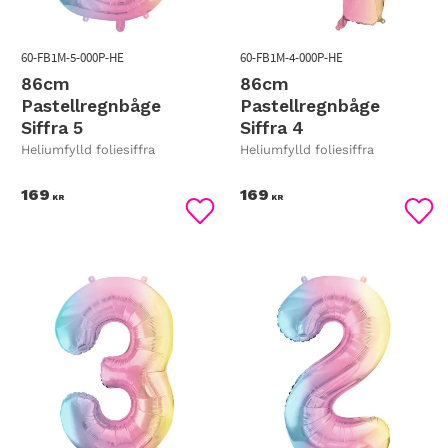
60-FB1M-5-000P-HE
60-FB1M-4-000P-HE
86cm
86cm
Pastellregnbåge
Pastellregnbåge
Siffra 5
Siffra 4
Heliumfylld foliesiffra
Heliumfylld foliesiffra
169
169
KR
KR
Lägg till i favoriter
Lägg