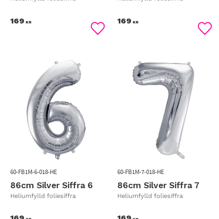
169
169
KR
KR
Lägg till i favoriter
Lägg
60-FB1M-6-018-HE
60-FB1M-7-018-HE
86cm Silver Siffra 6
86cm Silver Siffra 7
Heliumfylld foliesiffra
Heliumfylld foliesiffra
169
169