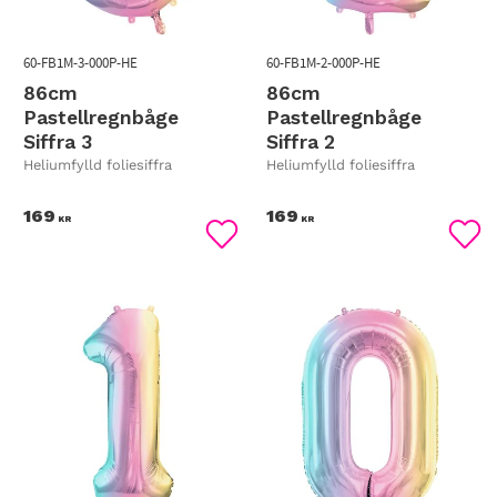
60-FB1M-3-000P-HE
60-FB1M-2-000P-HE
86cm
86cm
Pastellregnbåge
Pastellregnbåge
Siffra 3
Siffra 2
Heliumfylld foliesiffra
Heliumfylld foliesiffra
169
169
KR
KR
Lägg till i favoriter
Lägg