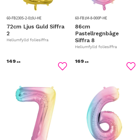
60-FB230S-2-019J-HE
60-FB1M-8-000P-HE
72cm Ljus Guld Siffra
86cm
2
Pastellregnbåge
Siffra 8
Heliumfylld foliesiffra
Heliumfylld foliesiffra
149
169
KR
KR
Lägg till i favoriter
Lägg