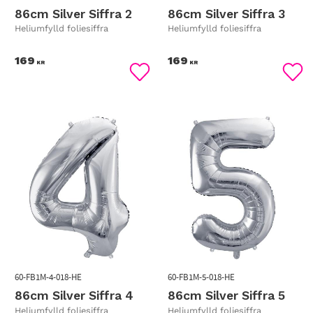
86cm Silver Siffra 2
86cm Silver Siffra 3
Heliumfylld foliesiffra
Heliumfylld foliesiffra
169
169
KR
KR
Lägg till i favoriter
Lägg
60-FB1M-4-018-HE
60-FB1M-5-018-HE
86cm Silver Siffra 4
86cm Silver Siffra 5
Heliumfylld foliesiffra
Heliumfylld foliesiffra