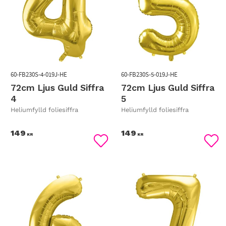
60-FB230S-4-019J-HE
60-FB230S-5-019J-HE
72cm Ljus Guld Siffra
72cm Ljus Guld Siffra
4
5
Heliumfylld foliesiffra
Heliumfylld foliesiffra
149
149
KR
KR
Lägg till i favoriter
Lägg