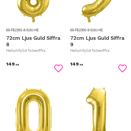
60-FB230S-8-019J-HE
60-FB230S-9-019J-HE
72cm Ljus Guld Siffra
72cm Ljus Guld Siffra
8
9
Heliumfylld foliesiffra
Heliumfylld foliesiffra
149
149
KR
KR
Lägg till i favoriter
Lägg