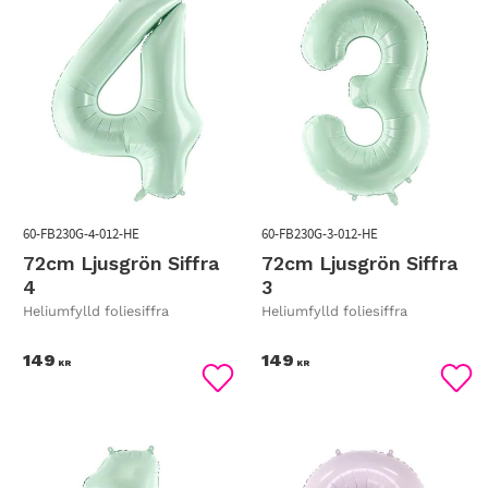
60-FB230G-4-012-HE
60-FB230G-3-012-HE
72cm Ljusgrön Siffra
72cm Ljusgrön Siffra
4
3
Heliumfylld foliesiffra
Heliumfylld foliesiffra
149
149
KR
KR
Lägg till i favoriter
Lägg