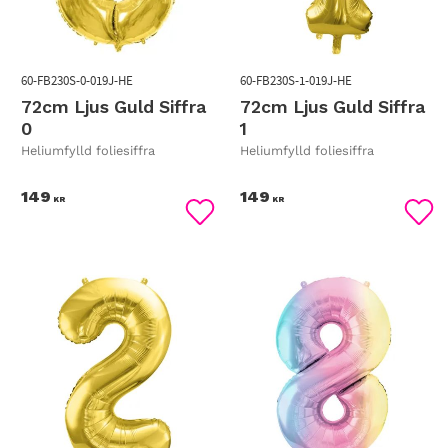
60-FB230S-0-019J-HE
60-FB230S-1-019J-HE
72cm Ljus Guld Siffra
72cm Ljus Guld Siffra
0
1
Heliumfylld foliesiffra
Heliumfylld foliesiffra
149
149
KR
KR
Lägg till i favoriter
Lägg