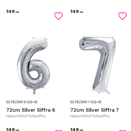
149
149
KR
KR
Lägg till i favoriter
Lägg
60-FB230M-6-018-HE
60-FB230M-7-018-HE
72cm Silver Siffra 6
72cm Silver Siffra 7
Heliumfylld foliesiffra
Heliumfylld foliesiffra
149
149
KR
KR