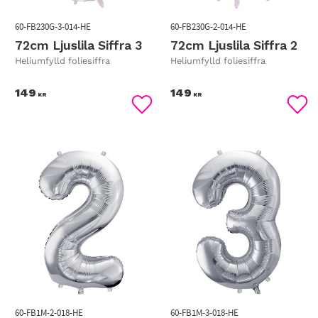
60-FB230G-3-014-HE
60-FB230G-2-014-HE
72cm Ljuslila Siffra 3
72cm Ljuslila Siffra 2
Heliumfylld foliesiffra
Heliumfylld foliesiffra
149
149
KR
KR
Lägg till i favoriter
Lägg
60-FB1M-2-018-HE
60-FB1M-3-018-HE