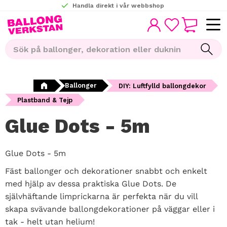
Handla direkt i vår webbshop
KUNDVAGN
Meny
FAVORITER
Ballonger
DIY: Luftfylld ballongdekor
Plastband & Tejp
Glue Dots - 5m
Glue Dots - 5m
Fäst ballonger och dekorationer snabbt och enkelt
med hjälp av dessa praktiska Glue Dots. De
självhäftande limprickarna är perfekta när du vill
skapa svävande ballongdekorationer på väggar eller i
tak - helt utan helium!