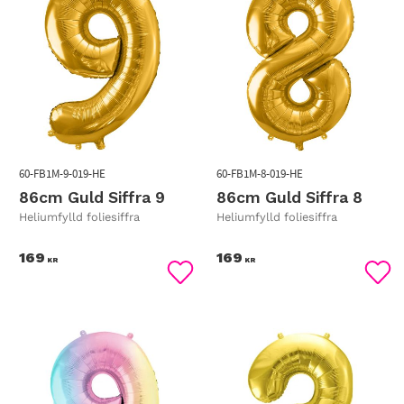
60-FB1M-9-019-HE
60-FB1M-8-019-HE
86cm Guld Siffra 9
86cm Guld Siffra 8
Heliumfylld foliesiffra
Heliumfylld foliesiffra
169
169
KR
KR
Lägg till i favoriter
Lägg