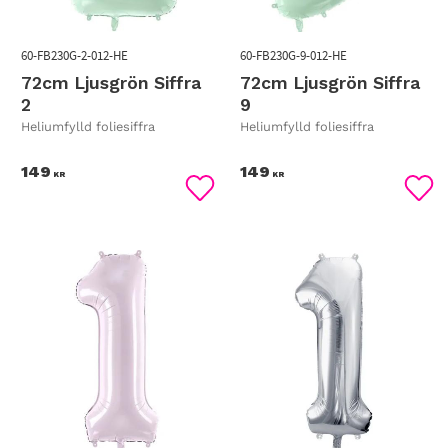
60-FB230G-2-012-HE
60-FB230G-9-012-HE
72cm Ljusgrön Siffra
72cm Ljusgrön Siffra
2
9
Heliumfylld foliesiffra
Heliumfylld foliesiffra
149
149
KR
KR
Lägg till i favoriter
Lägg