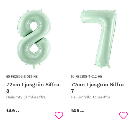
60-FB230G-8-012-HE
60-FB230G-7-012-HE
72cm Ljusgrön Siffra
72cm Ljusgrön Siffra
8
7
Heliumfylld foliesiffra
Heliumfylld foliesiffra
149
149
KR
KR
Lägg till i favoriter
Lägg