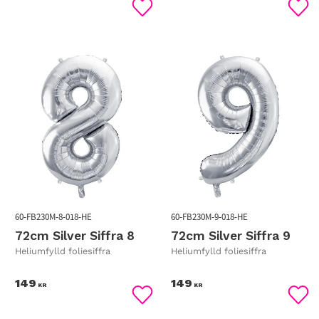
Lägg till i favoriter
Lägg
60-FB230M-8-018-HE
60-FB230M-9-018-HE
72cm Silver Siffra 8
72cm Silver Siffra 9
Heliumfylld foliesiffra
Heliumfylld foliesiffra
149
149
KR
KR
Lägg till i favoriter
Lägg