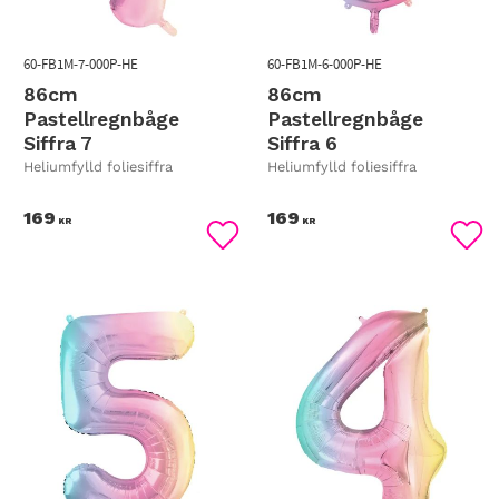
60-FB1M-7-000P-HE
60-FB1M-6-000P-HE
86cm
86cm
Pastellregnbåge
Pastellregnbåge
Siffra 7
Siffra 6
Heliumfylld foliesiffra
Heliumfylld foliesiffra
169
169
KR
KR
Lägg till i favoriter
Lägg