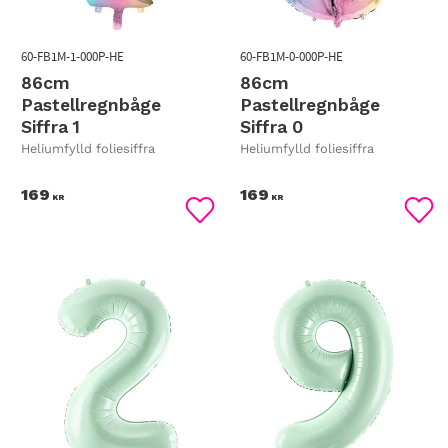
60-FB1M-1-000P-HE
60-FB1M-0-000P-HE
86cm
86cm
Pastellregnbåge
Pastellregnbåge
Siffra 1
Siffra 0
Heliumfylld foliesiffra
Heliumfylld foliesiffra
169
169
KR
KR
Lägg till i favoriter
Lägg