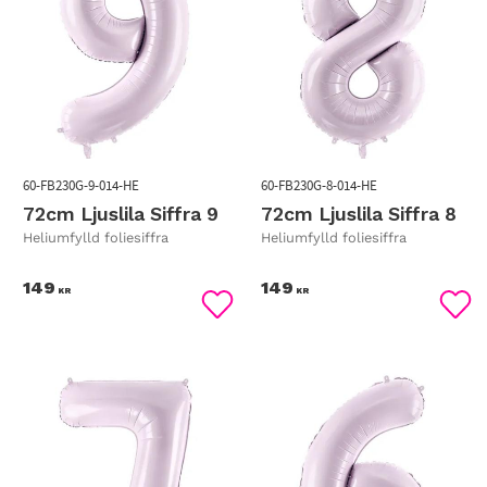
60-FB230G-9-014-HE
60-FB230G-8-014-HE
72cm Ljuslila Siffra 9
72cm Ljuslila Siffra 8
Heliumfylld foliesiffra
Heliumfylld foliesiffra
149
149
KR
KR
Lägg till i favoriter
Lägg