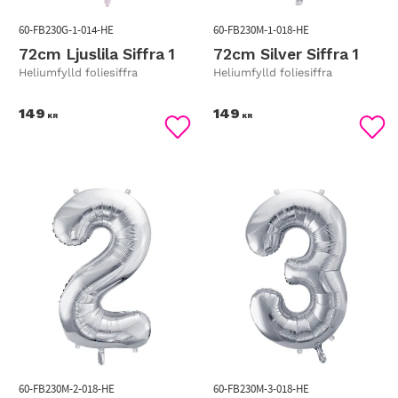
60-FB230G-1-014-HE
60-FB230M-1-018-HE
72cm Ljuslila Siffra 1
72cm Silver Siffra 1
Heliumfylld foliesiffra
Heliumfylld foliesiffra
149
149
KR
KR
Lägg till i favoriter
Lägg
60-FB230M-2-018-HE
60-FB230M-3-018-HE