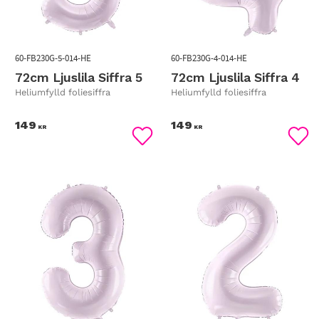
60-FB230G-5-014-HE
60-FB230G-4-014-HE
72cm Ljuslila Siffra 5
72cm Ljuslila Siffra 4
Heliumfylld foliesiffra
Heliumfylld foliesiffra
149
149
KR
KR
Lägg till i favoriter
Lägg