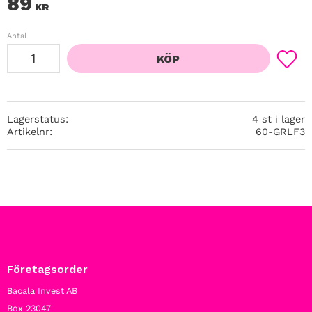
89
KR
Antal
KÖP
Lägg ti
Lagerstatus
4 st i lager
Artikelnr
60-GRLF3
Företagsorder
Bacala Invest AB
Box 23047