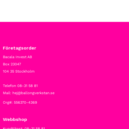
Företagsorder
Bacala Invest AB
Box 23047
104 35 Stockholm
Telefon 08-31 58 81
Mail: hej@ballongverkstan.se
Org#: 556370-4369
Webbshop
Kundtjänst: 08-31 58 81