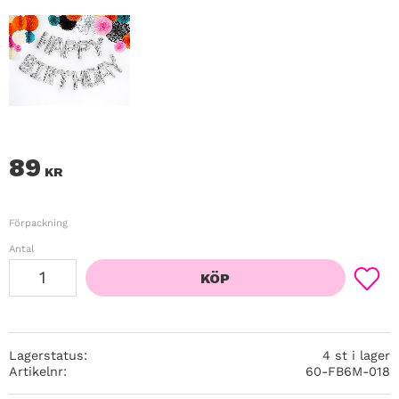
89
KR
Förpackning
Antal
KÖP
Lägg ti
Lagerstatus
4 st i lager
Artikelnr
60-FB6M-018