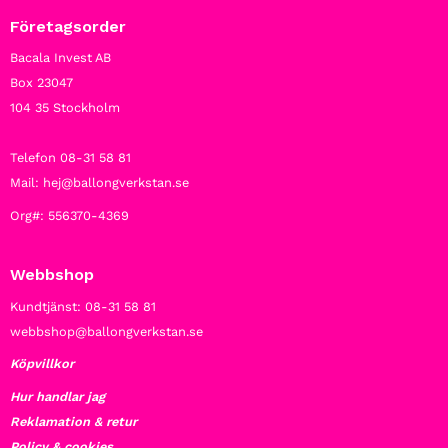
Företagsorder
Bacala Invest AB
Box 23047
104 35 Stockholm
Telefon 08-31 58 81
Mail: hej@ballongverkstan.se
Org#: 556370-4369
Webbshop
Kundtjänst: 08-31 58 81
webbshop@ballongverkstan.se
Köpvillkor
Hur handlar jag
Reklamation & retur
Policy & cookies