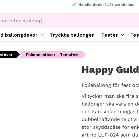
Handla direkt i vår webbshop
ld ballongdekor
Tryckta ballonger
Fester
Fes
kstäver
Foliebokstäver - Temafest
Happy Guld
Folieballong för fest o
Vi tycker man ska fira s
ballonger ska vara en d
och kan sedan hängas fr
dubbelhäftande tejp! Vil
stor skyddspåse för enke
art no LUF-024 som du h