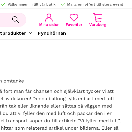
Välkommen in till vår butik
Maila om offert till stora event
KUNDVAGN
FAVORITER
Mina sidor
tprodukter
Fyndhörnan
ch omtanke
å fort man får chansen och självklart tycker vi att
el av dekoren! Denna ballong fylls enbart med luft
ån tak eller liknande eller sättas på väggen med
l du att vi fyller den med luft och packar den i en
l transport köper du till artikeln "Vi fyller med luft",
ittar som relaterad artikel under bilderna. Eller så