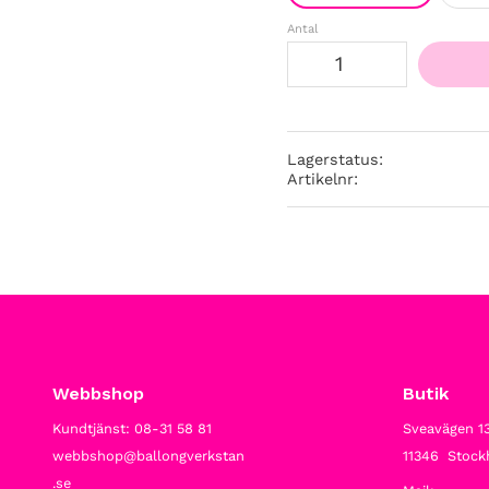
Antal
Lagerstatus
Artikelnr
Webbshop
Butik
Kundtjänst: 08-31 58 81
Sveavägen 1
webbshop@ballongverkstan
11346 Stoc
.se