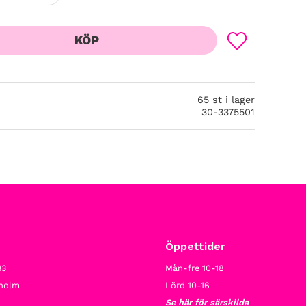
KÖP
Lägg till i favor
65 st i lager
30-3375501
Öppettider
33
Mån-fre 10-18
kholm
Lörd 10-16
Se här för särskilda