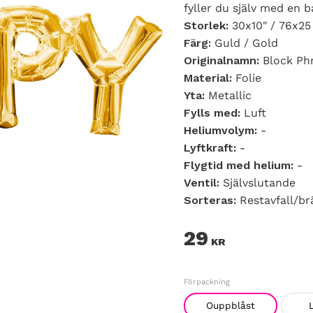
fyller du själv med en 
Storlek:
30x10" / 76x2
Färg:
Guld / Gold
Originalnamn:
Block Ph
Material:
Folie
Yta:
Metallic
Fylls med:
Luft
Heliumvolym:
-
Lyftkraft:
-
Flygtid med helium:
-
Ventil:
Självslutande
Sorteras:
Restavfall/b
29
KR
Förpackning
Ouppblåst