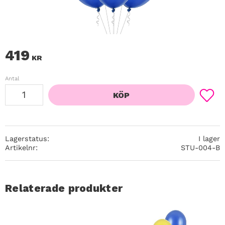
419
KR
Antal
KÖP
Lägg ti
Lagerstatus
I lager
Artikelnr
STU-004-B
Relaterade produkter