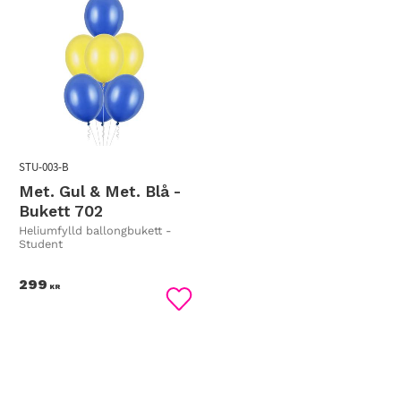
STU-003-B
Met. Gul & Met. Blå -
Bukett 702
Heliumfylld ballongbukett -
Student
299
KR
Lägg till i favoriter