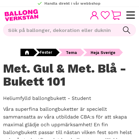
Handla direkt i vår webbshop
KUNDVAGN
Meny
FAVORITER
Fester
Tema
Heja Sverige
Met. Gul & Met. Blå -
Bukett 101
Heliumfylld ballongbukett - Student
Våra superfina ballongbuketter är speciellt
sammansatta av våra utbildade CBA:s för att skapa
maximal glädje och uppmärksamhet! En fin
ballongbukett passar till nästan vilken fest som helst