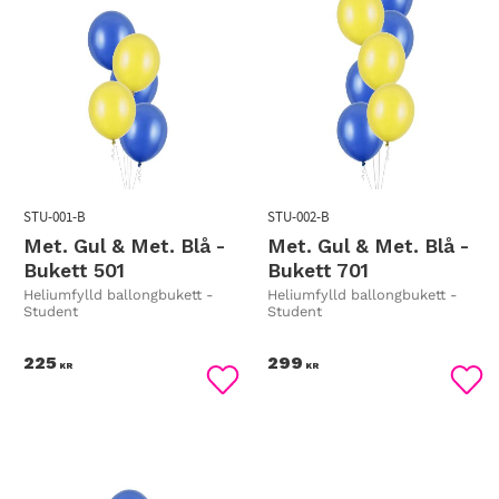
STU-001-B
STU-002-B
Met. Gul & Met. Blå -
Met. Gul & Met. Blå -
Bukett 501
Bukett 701
Heliumfylld ballongbukett -
Heliumfylld ballongbukett -
Student
Student
225
299
KR
KR
Lägg till i favoriter
Lägg