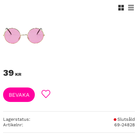
Rutnäts
Lis
39
KR
BEVAKA
Lägg till i favoriter
Lagerstatus
Slutsåld
Artikelnr
69-24828