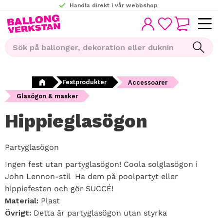
Handla direkt i vår webbshop
KUNDVAGN
Meny
FAVORITER
Festprodukter
Accessoarer
Glasögon & masker
Hippieglasögon
Partyglasögon
Ingen fest utan partyglasögon! Coola solglasögon i
John Lennon-stil Ha dem på poolpartyt eller
hippiefesten och gör SUCCÉ!
Material:
Plast
Övrigt:
Detta är partyglasögon utan styrka