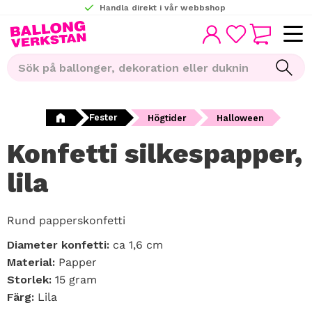
Handla direkt i vår webbshop
KUNDVAGN
Meny
FAVORITER
Fester
Högtider
Halloween
Konfetti silkespapper,
lila
Rund papperskonfetti
Diameter konfetti:
ca 1,6 cm
Material:
Papper
Storlek:
15 gram
Färg:
Lila