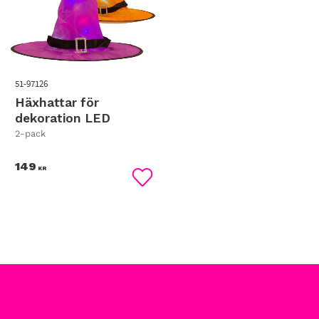
51-97126
Häxhattar för
dekoration LED
2-pack
149
KR
Lägg till i favoriter