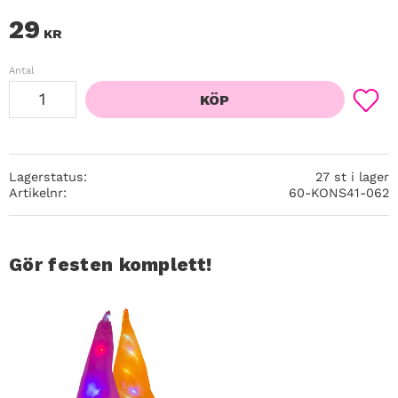
29
KR
Antal
KÖP
Lägg ti
Lagerstatus
27 st i lager
Artikelnr
60-KONS41-062
Gör festen komplett!