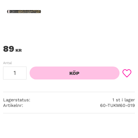
89
KR
Antal
KÖP
Lägg ti
Lagerstatus
1 st i lager
Artikelnr
60-TUKM60-019