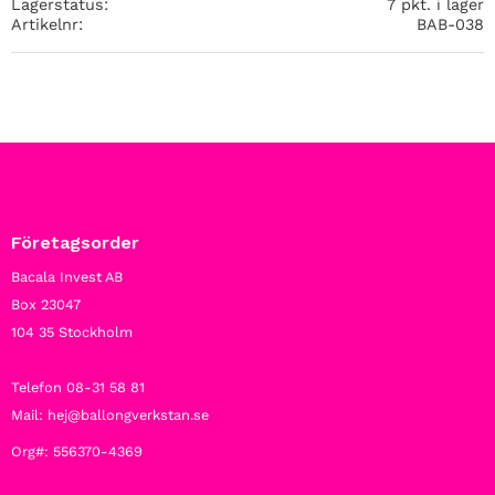
Lagerstatus
7 pkt. i lager
Artikelnr
BAB-038
Företagsorder
Bacala Invest AB
Box 23047
104 35 Stockholm
Telefon 08-31 58 81
Mail: hej@ballongverkstan.se
Org#: 556370-4369