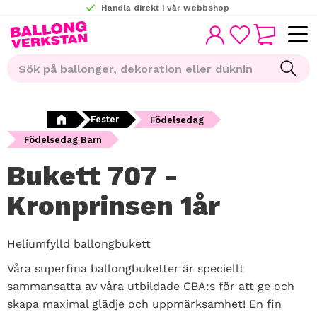
Handla direkt i vår webbshop
KUNDVAGN
Meny
FAVORITER
Fester
Födelsedag
Födelsedag Barn
Bukett 707 -
Kronprinsen 1år
Heliumfylld ballongbukett
Våra superfina ballongbuketter är speciellt
sammansatta av våra utbildade CBA:s för att ge och
skapa maximal glädje och uppmärksamhet! En fin