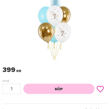
399
KR
Antal
KÖP
Lägg ti