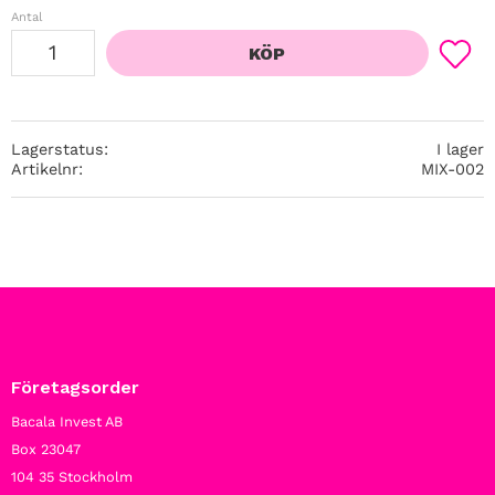
Antal
KÖP
Lägg ti
Lagerstatus
I lager
Artikelnr
MIX-002
Företagsorder
Bacala Invest AB
Box 23047
104 35 Stockholm