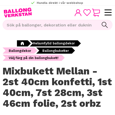
Handla direkt i vår webbshop
KUNDVAGN
Meny
FAVORITER
Heliumfylld ballongdekor
Ballongdekor
Ballongbuketter
Välj färg på din ballongbukett!
Mixbukett Mellan -
2st 40cm konfetti, 1st
40cm, 7st 28cm, 3st
46cm folie, 2st orbz