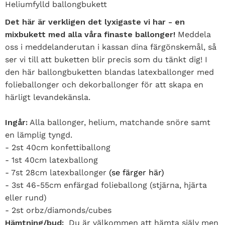
Heliumfylld ballongbukett
Det här är verkligen det lyxigaste vi har - en
mixbukett med alla våra finaste ballonger!
Meddela
oss i meddelanderutan i kassan dina färgönskemål, så
ser vi till att buketten blir precis som du tänkt dig! I
den här ballongbuketten blandas latexballonger med
folieballonger och dekorballonger för att skapa en
härligt levandekänsla.
Ingår:
Alla ballonger, helium, matchande snöre samt
en lämplig tyngd.
- 2st 40cm konfettiballong
- 1st 40cm latexballong
- 7st 28cm latexballonger
(se färger här)
- 3st 46-55cm enfärgad folieballong (stjärna, hjärta
eller rund)
- 2st orbz/diamonds/cubes
Hämtning/bud:
Du är välkommen att hämta själv men