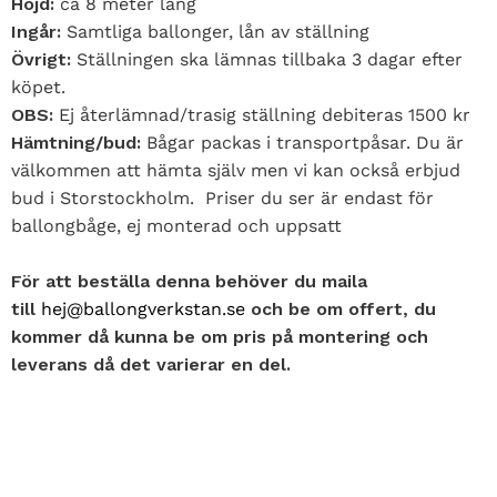
Höjd:
ca 8 meter lång
Ingår:
Samtliga ballonger, lån av ställning
Övrigt:
Ställningen ska lämnas tillbaka 3 dagar efter
köpet.
OBS:
Ej återlämnad/trasig ställning debiteras 1500 kr
Hämtning/bud:
Bågar packas i transportpåsar. Du är
välkommen att hämta själv men vi kan också erbjud
bud i Storstockholm. Priser du ser är endast för
ballongbåge, ej monterad och uppsatt
För att beställa denna behöver du maila
till
hej@ballongverkstan.se
och be om offert, du
kommer då kunna be om pris på montering och
leverans då det varierar en del.