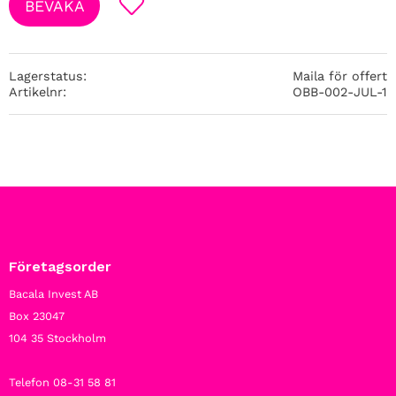
BEVAKA
Lägg till i favoriter
Lagerstatus
Maila för offert
Artikelnr
OBB-002-JUL-1
Företagsorder
Bacala Invest AB
Box 23047
104 35 Stockholm
Telefon 08-31 58 81