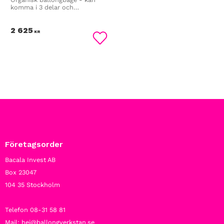
komma i 3 delar och
monteras själv
2 625
KR
Lägg till i favoriter
Företagsorder
Bacala Invest AB
Box 23047
104 35 Stockholm
Telefon 08-31 58 81
Mail: hej@ballongverkstan.se