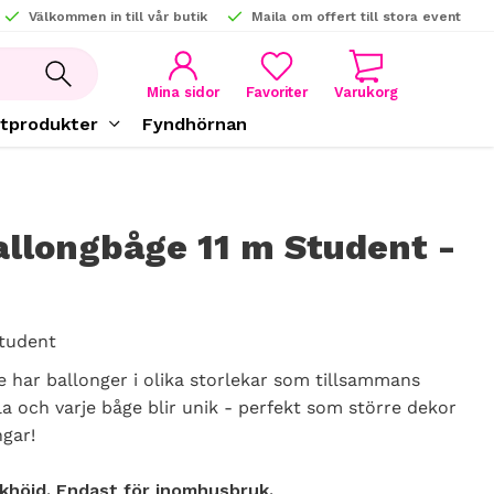
Välkommen in till vår butik
Maila om offert till stora event
KUNDVAGN
FAVORITER
Mina sidor
tprodukter
Fyndhörnan
allongbåge 11 m Student -
tudent
 har ballonger i olika storlekar som tillsammans
a och varje båge blir unik - perfekt som större dekor
ngar!
khöjd. Endast för inomhusbruk.