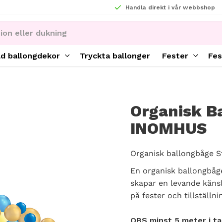
Handla direkt i vår webbshop
ld ballongdekor
Tryckta ballonger
Fester
Fes
Organisk B
INOMHUS
Organisk ballongbåge S
En organisk ballongbåge
skapar en levande känsl
på fester och tillställni
OBS minst 5 meter i ta