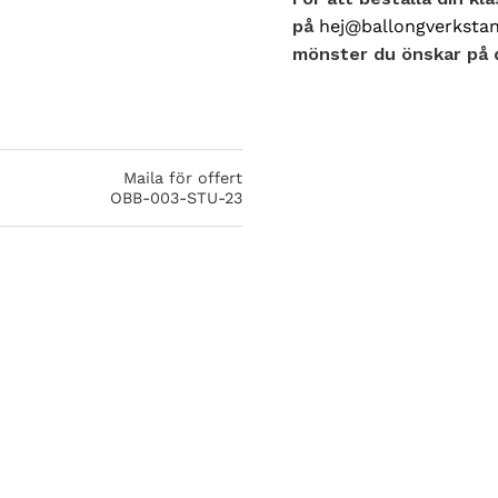
på
hej@ballongverkstan
mönster du önskar på di
Maila för offert
OBB-003-STU-23