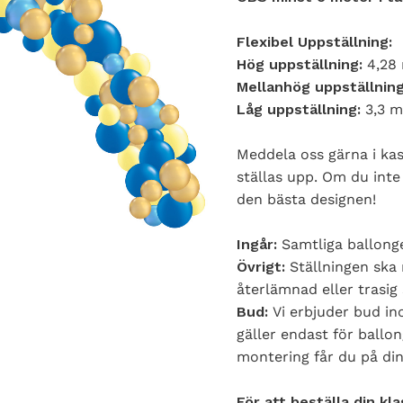
Flexibel Uppställning:
Hög uppställning:
4,28
Mellanhög uppställnin
Låg uppställning:
3,3 
Meddela oss gärna i ka
ställas upp. Om du inte
den bästa designen!
Ingår:
Samtliga ballonge
Övrigt:
Ställningen ska 
återlämnad eller trasig 
Bud:
Vi erbjuder bud i
gäller endast för ballo
montering får du på din
För att beställa din kl