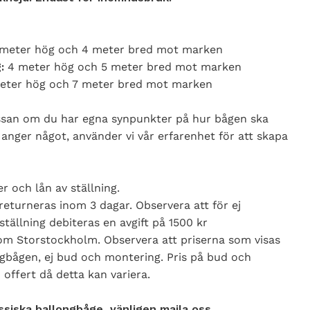
 meter hög och 4 meter bred mot marken
g:
4 meter hög och 5 meter bred mot marken
meter hög och 7 meter bred mot marken
ssan om du har egna synpunkter på hur bågen ska
 anger något, använder vi vår erfarenhet för att skapa
r och lån av ställning.
returneras inom 3 dagar. Observera att för ej
ställning debiteras en avgift på 1500 kr
nom Storstockholm. Observera att priserna som visas
ngbågen, ej bud och montering. Pris på bud och
 offert då detta kan variera.
assiska ballongbåge, vänligen maila oss