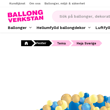
Kundtjänst
Om oss
Ballonger, miljö & säkerhet
Ballonger
Heliumfylld ballongdekor
Luftfyl
Fester
Tema
Heja Sverige