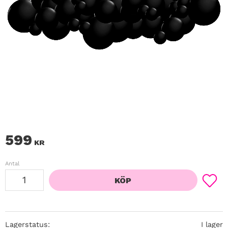
599
KR
Antal
KÖP
Lägg ti
Lagerstatus
I lager