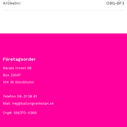
Artikelnr
OBG-BF3
Företagsorder
Bacala Invest AB
Box 23047
104 35 Stockholm
Telefon 08-31 58 81
Mail: hej@ballongverkstan.se
Org#: 556370-4369