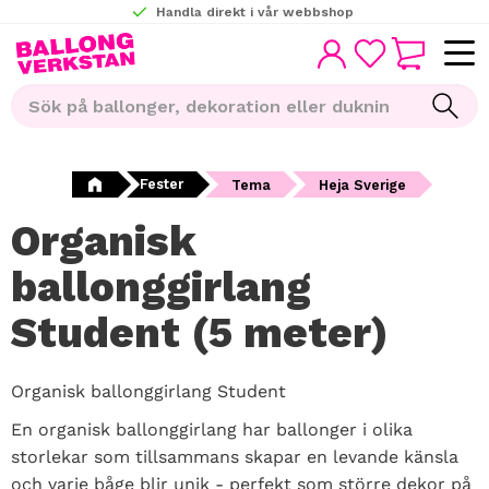
Handla direkt i vår webbshop
KUNDVAGN
Meny
FAVORITER
Fester
Tema
Heja Sverige
Organisk
ballonggirlang
Student (5 meter)
Organisk ballonggirlang Student
En organisk ballonggirlang har ballonger i olika
storlekar som tillsammans skapar en levande känsla
och varje båge blir unik - perfekt som större dekor på