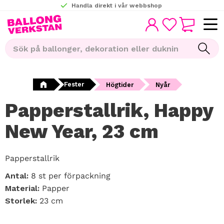
Handla direkt i vår webbshop
KUNDVAGN
Meny
FAVORITER
Fester
Högtider
Nyår
Papperstallrik, Happy
New Year, 23 cm
Papperstallrik
Antal:
8 st per förpackning
Material:
Papper
Storlek:
23 cm