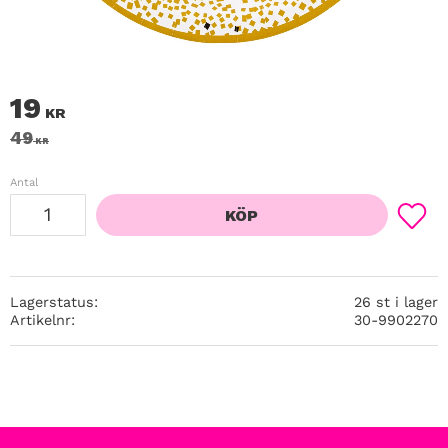
Nedsatt pris:
19
KR
Ordinarie pris:
49
KR
Antal
KÖP
Lägg ti
Lagerstatus
26 st i lager
Artikelnr
30-9902270