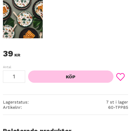
39
KR
Antal
KÖP
Lägg ti
Lagerstatus
7 st i lager
Artikelnr
60-TPP85
Relaterade produkter