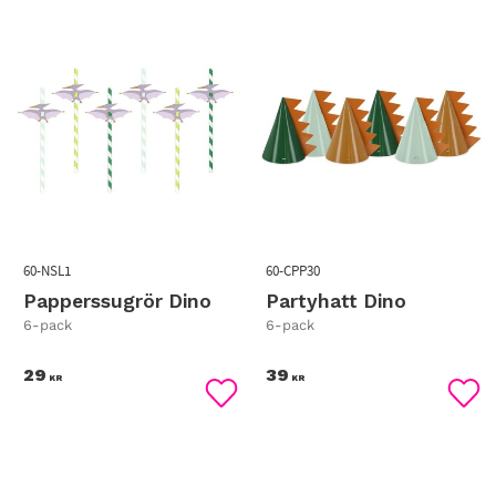
60-NSL1
60-CPP30
Papperssugrör Dino
Partyhatt Dino
6-pack
6-pack
29
39
KR
KR
Lägg till i favoriter
Lägg