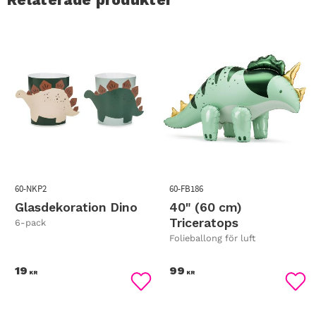
60-NKP2
60-FB186
Glasdekoration Dino
40" (60 cm)
Triceratops
6-pack
Folieballong för luft
19
99
KR
KR
Lägg till i favoriter
Lägg