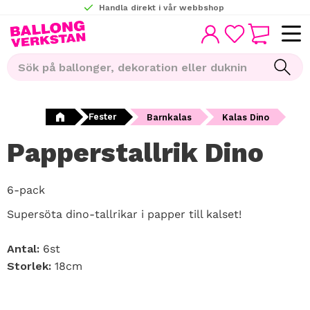
Handla direkt i vår webbshop
KUNDVAGN
Meny
FAVORITER
Fester
Barnkalas
Kalas Dino
Papperstallrik Dino
6-pack
Supersöta dino-tallrikar i papper till kalset!
Antal:
6st
Storlek:
18cm